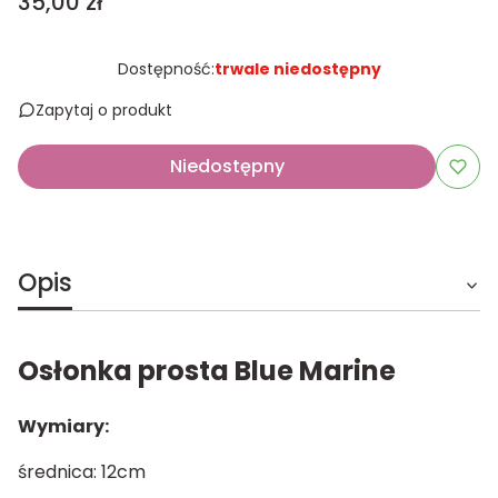
Cena
35,00 zł
Dostępność:
trwale niedostępny
Zapytaj o produkt
Niedostępny
Opis
Osłonka prosta Blue Marine
Wymiary:
średnica: 12cm