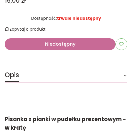
Cena
15,00 zł
Dostępność:
trwale niedostępny
Zapytaj o produkt
Niedostępny
Opis
Pisanka z pianki w pudełku prezentowym -
w kratę