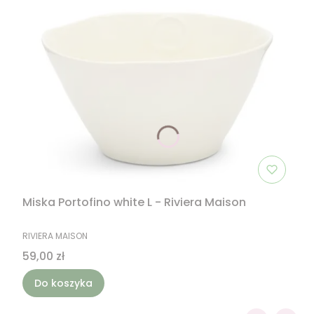
Miska Portofino white L - Riviera Maison
PRODUCENT
RIVIERA MAISON
Cena
59,00 zł
Do koszyka