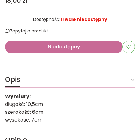
Cena
18,00 zł
Dostępność:
trwale niedostępny
Zapytaj o produkt
Niedostępny
Opis
Wymiary:
długość: 10,5cm
szerokość: 6cm
wysokość: 7cm