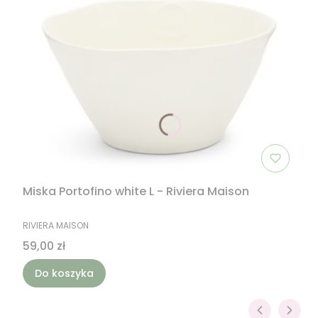
Miska Portofino white L - Riviera Maison
PRODUCENT
RIVIERA MAISON
Cena
59,00 zł
Do koszyka