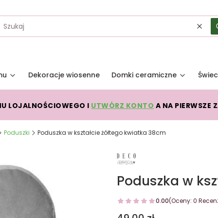
Wycz
mu
Dekoracje wiosenne
Domki ceramiczne
Świec
MU LOJALNOŚCIOWEGO I
UTWÓRZ KONTO
A NA PIERWSZE 
Poduszki
Poduszka w kształcie żółtego kwiatka 38cm
Poduszka w ksz
0.00
(Oceny: 0 Recenz
Cena