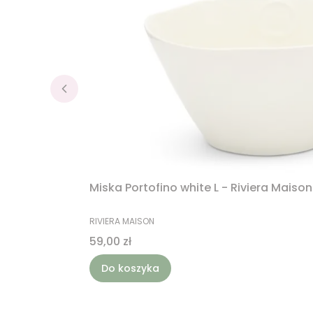
Miska Portofino white L - Riviera Maison
PRODUCENT
RIVIERA MAISON
Cena
59,00 zł
Do koszyka