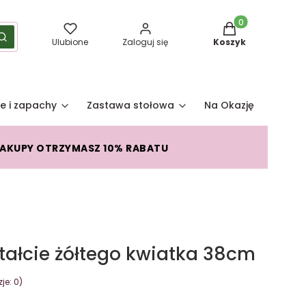
Produkty w koszy
yść
Szukaj
Ulubione
Zaloguj się
Koszyk
e i zapachy
Zastawa stołowa
Na Okazję
Pro
ZAKUPY OTRZYMASZ 10% RABATU
tałcie żółtego kwiatka 38cm
je: 0)