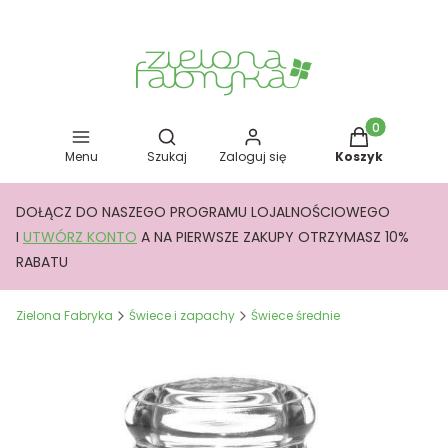
Otwórz wyszukiwarkę
Produkty w kos
Menu
Szukaj
Zaloguj się
Koszyk
DOŁĄCZ DO NASZEGO PROGRAMU LOJALNOŚCIOWEGO
I
UTWÓRZ KONTO
A NA PIERWSZE ZAKUPY OTRZYMASZ 10%
RABATU
Zielona Fabryka
Świece i zapachy
Świece średnie