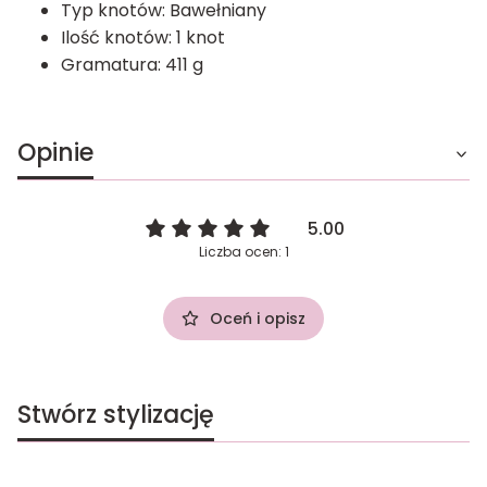
Typ knotów:
Bawełniany
Ilość knotów:
1 knot
Gramatura:
411 g
Opinie
5.00
Liczba ocen: 1
Oceń i opisz
Stwórz stylizację