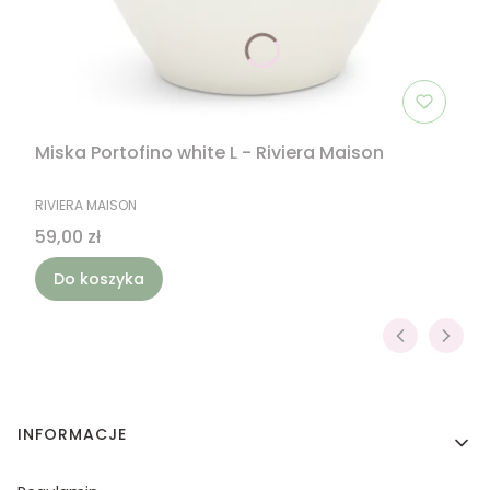
Miska Portofino white L - Riviera Maison
PRODUCENT
RIVIERA MAISON
Cena
59,00 zł
Do koszyka
Linki w stopce
INFORMACJE