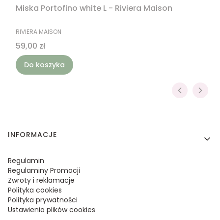
Miska Portofino white L - Riviera Maison
PRODUCENT
RIVIERA MAISON
Cena
59,00 zł
Do koszyka
Linki w stopce
INFORMACJE
Regulamin
Regulaminy Promocji
Zwroty i reklamacje
Polityka cookies
Polityka prywatności
Ustawienia plików cookies