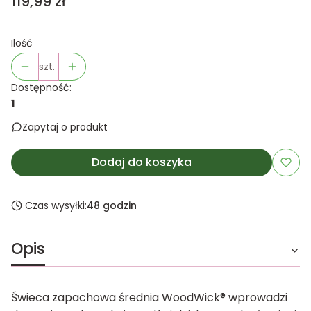
Cena
119,99 zł
Ilość
szt.
Dostępność:
1
Zapytaj o produkt
Dodaj do koszyka
Czas wysyłki:
48 godzin
Opis
Świeca zapachowa średnia WoodWick® wprowadzi