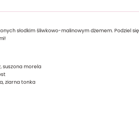
żonych słodkim śliwkowo-malinowym dżemem. Podziel się
mi!
y, suszona morela
est
a, ziarna tonka