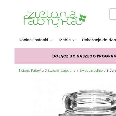
Donice i osłonki
Meble
Dekoracje do do
DOŁĄCZ DO NASZEGO PROGRA
Zielona Fabryka
Świece i zapachy
Świece średnie
Średn