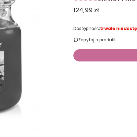
Cena
124,99 zł
Dostępność:
trwale niedost
Zapytaj o produkt