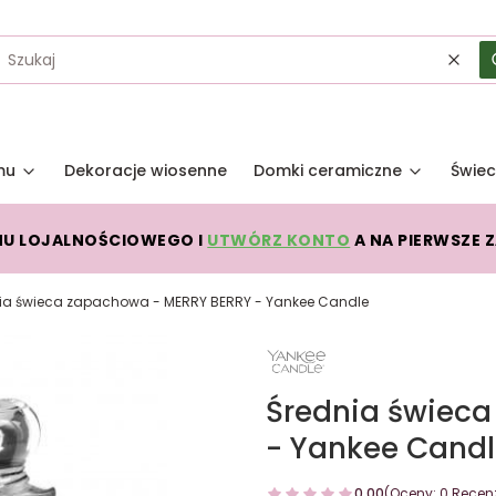
Wycz
mu
Dekoracje wiosenne
Domki ceramiczne
Świec
MU LOJALNOŚCIOWEGO I
UTWÓRZ KONTO
A NA PIERWSZE 
ia świeca zapachowa - MERRY BERRY - Yankee Candle
Średnia świec
- Yankee Cand
0.00
(Oceny: 0 Recenz