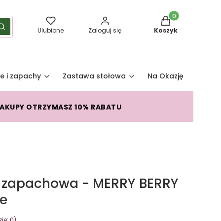
Produkty w koszy
yść
Szukaj
Ulubione
Zaloguj się
Koszyk
e i zapachy
Zastawa stołowa
Na Okazję
Pro
ZAKUPY OTRZYMASZ 10% RABATU
a zapachowa - MERRY BERRY
le
je: 0)