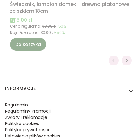
Świecznik, lampion domek - drewno platanowe
ze szkłem 18cm
Cena promocyjna
15,00 zł
Cena regularna:
30,00 zł
-50%
Najniższa cena:
30,00 zł
-50%
Do koszyka
Linki w stopce
INFORMACJE
Regulamin
Regulaminy Promocji
Zwroty i reklamacje
Polityka cookies
Polityka prywatności
Ustawienia plików cookies