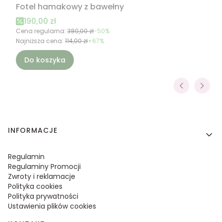
Fotel hamakowy z bawełny
Cena promocyjna
190,00 zł
Cena regularna:
380,00 zł
-50%
Najniższa cena:
114,00 zł
+67%
Do koszyka
Linki w stopce
INFORMACJE
Regulamin
Regulaminy Promocji
Zwroty i reklamacje
Polityka cookies
Polityka prywatności
Ustawienia plików cookies