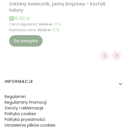
Szklany świecznik, jasny brązowy - kształt
falisty
Cena promocyjna
10,00 zł
Cena regularna:
20,00 zł
-50%
Najniższa cena:
20,00 zł
-50%
Do koszyka
Linki w stopce
INFORMACJE
Regulamin
Regulaminy Promocji
Zwroty i reklamacje
Polityka cookies
Polityka prywatności
Ustawienia plików cookies