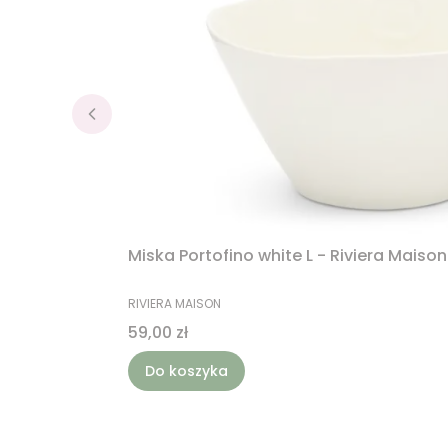
Miska Portofino white L - Riviera Maison
PRODUCENT
RIVIERA MAISON
Cena
59,00 zł
Do koszyka