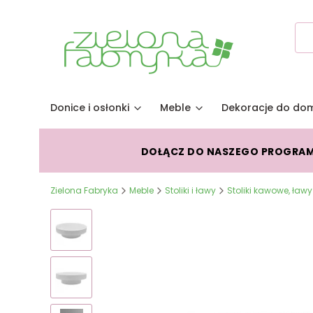
Donice i osłonki
Meble
Dekoracje do do
DOŁĄCZ DO NASZEGO PROGRA
Zielona Fabryka
Meble
Stoliki i ławy
Stoliki kawowe, ławy