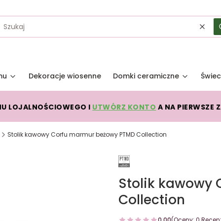
Wycz
mu
Dekoracje wiosenne
Domki ceramiczne
Świec
MU LOJALNOŚCIOWEGO I
UTWÓRZ KONTO
A NA PIERWSZE 
Stolik kawowy Corfu marmur beżowy PTMD Collection
Stolik kawowy
Collection
0.00
(Oceny: 0 Recenz