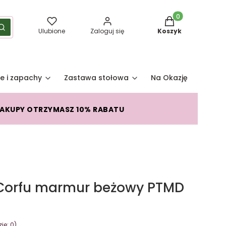
Produkty w koszy
yść
Szukaj
Ulubione
Zaloguj się
Koszyk
e i zapachy
Zastawa stołowa
Na Okazję
Pro
ZAKUPY OTRZYMASZ 10% RABATU
 Corfu marmur beżowy PTMD
je: 0)