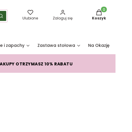
Produkty w koszy
yść
Szukaj
Ulubione
Zaloguj się
Koszyk
e i zapachy
Zastawa stołowa
Na Okazję
Pro
ZAKUPY OTRZYMASZ 10% RABATU