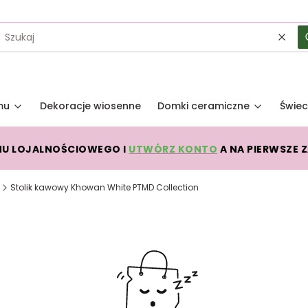
Wycz
mu
Dekoracje wiosenne
Domki ceramiczne
Świec
MU LOJALNOŚCIOWEGO I
UTWÓRZ KONTO
A NA PIERWSZE 
Stolik kawowy Khowan White PTMD Collection