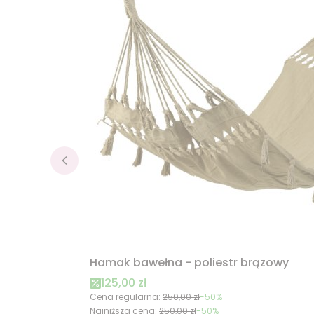
Hamak bawełna - poliestr brązowy
Cena promocyjna
125,00 zł
Cena regularna:
250,00 zł
-50%
Najniższa cena:
250,00 zł
-50%