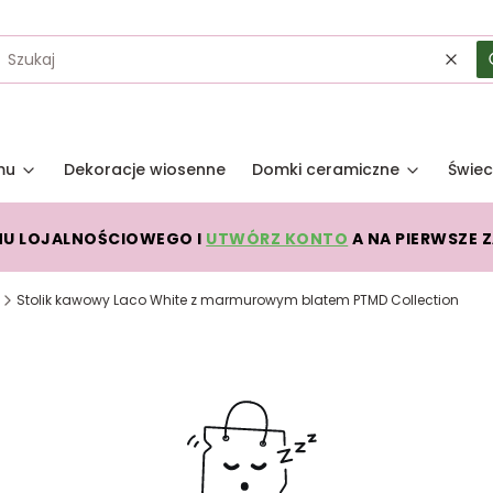
Wycz
mu
Dekoracje wiosenne
Domki ceramiczne
Świec
MU LOJALNOŚCIOWEGO I
UTWÓRZ KONTO
A NA PIERWSZE 
Stolik kawowy Laco White z marmurowym blatem PTMD Collection