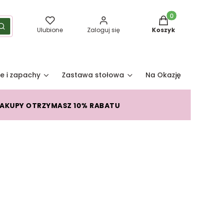
Produkty w koszy
yść
Szukaj
Ulubione
Zaloguj się
Koszyk
e i zapachy
Zastawa stołowa
Na Okazję
Pro
ZAKUPY OTRZYMASZ 10% RABATU