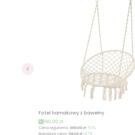
Fotel hamakowy z bawełny
Cena promocyjna
190,00 zł
Cena regularna:
380,00 zł
-50%
Najniższa cena:
114,00 zł
+67%