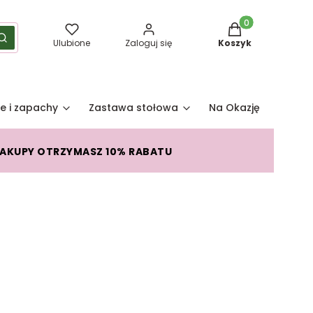
Produkty w koszy
yść
Szukaj
Ulubione
Zaloguj się
Koszyk
e i zapachy
Zastawa stołowa
Na Okazję
Pro
ZAKUPY OTRZYMASZ 10% RABATU