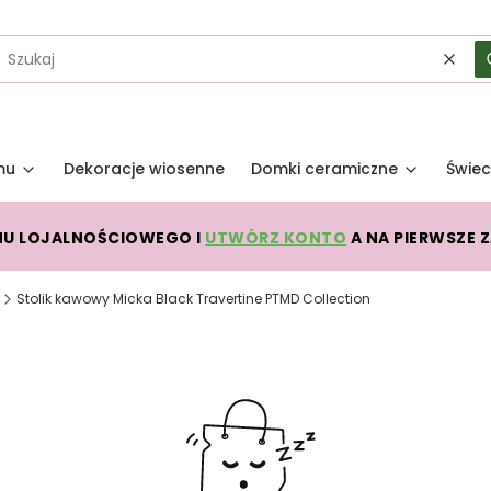
Wycz
mu
Dekoracje wiosenne
Domki ceramiczne
Świec
MU LOJALNOŚCIOWEGO I
UTWÓRZ KONTO
A NA PIERWSZE 
Stolik kawowy Micka Black Travertine PTMD Collection