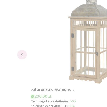
Latarenka drewniana L
Cena promocyjna
200,00 zł
Cena regularna:
400,00 zł
-50%
Najniższa cena:
400,00 zł
-50%