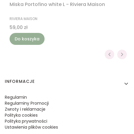
Miska Portofino white L - Riviera Maison
PRODUCENT
RIVIERA MAISON
Cena
59,00 zł
Do koszyka
Linki w stopce
INFORMACJE
Regulamin
Regulaminy Promocji
Zwroty i reklamacje
Polityka cookies
Polityka prywatności
Ustawienia plików cookies