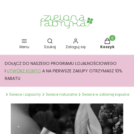
Otwórz wyszukiwarkę
Produkty w kos
Menu
Szukaj
Zaloguj się
Koszyk
DOŁĄCZ DO NASZEGO PROGRAMU LOJALNOŚCIOWEGO
I
UTWÓRZ KONTO
A NA PIERWSZE ZAKUPY OTRZYMASZ 10%
RABATU
yka
Świece i zapachy
Świece naturalne
Świece w szklanej kopułce