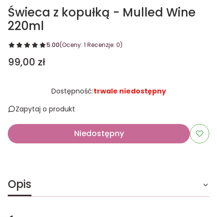
Świeca z kopułką - Mulled Wine
220ml
5.00
(Oceny: 1 Recenzje: 0)
Cena
99,00 zł
Dostępność:
trwale niedostępny
Zapytaj o produkt
Niedostępny
Opis