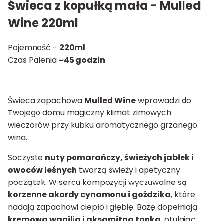
Świeca z kopułką mała - Mulled
Wine 220ml
Pojemność -
220ml
Czas Palenia
~45 godzin
Świeca zapachowa
Mulled Wine
wprowadzi do
Twojego domu magiczny klimat zimowych
wieczorów przy kubku aromatycznego grzanego
wina.
Soczyste
nuty pomarańczy, świeżych jabłek i
owoców leśnych
tworzą świeży i apetyczny
początek. W sercu kompozycji wyczuwalne są
korzenne akordy cynamonu i goździka
, które
nadają zapachowi ciepło i głębię. Bazę dopełniają
kremowa wanilia i aksamitna tonka
, otulając