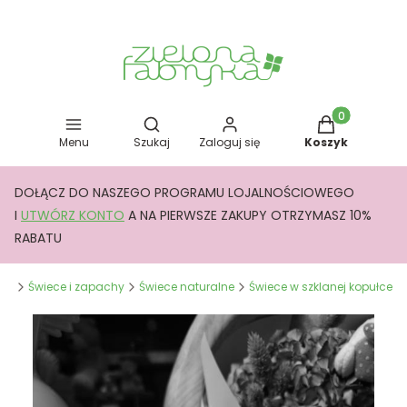
Otwórz wyszukiwarkę
Produkty w kos
Menu
Szukaj
Zaloguj się
Koszyk
DOŁĄCZ DO NASZEGO PROGRAMU LOJALNOŚCIOWEGO
I
UTWÓRZ KONTO
A NA PIERWSZE ZAKUPY OTRZYMASZ 10%
RABATU
yka
Świece i zapachy
Świece naturalne
Świece w szklanej kopułce