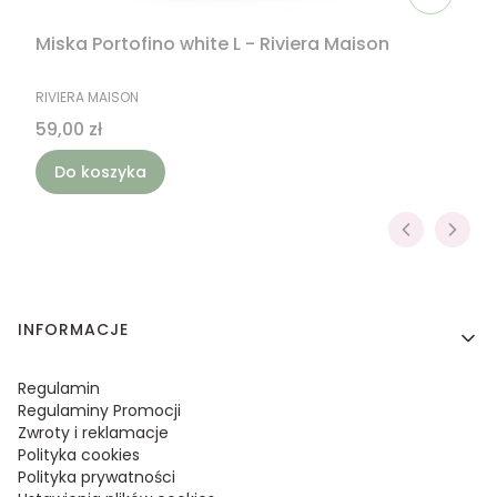
Miska Portofino white L - Riviera Maison
PRODUCENT
RIVIERA MAISON
Cena
59,00 zł
Do koszyka
Linki w stopce
INFORMACJE
Regulamin
Regulaminy Promocji
Zwroty i reklamacje
Polityka cookies
Polityka prywatności