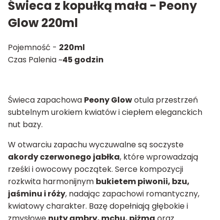
Świeca z kopułką mała - Peony
Glow 220ml
Pojemność -
220ml
Czas Palenia ~
45 godzin
Świeca zapachowa
Peony Glow
otula przestrzeń
subtelnym urokiem kwiatów i ciepłem eleganckich
nut bazy.
W otwarciu zapachu wyczuwalne są soczyste
akordy czerwonego jabłka
, które wprowadzają
rześki i owocowy początek. Serce kompozycji
rozkwita harmonijnym
bukietem piwonii, bzu,
jaśminu i róży
, nadając zapachowi romantyczny,
kwiatowy charakter. Bazę dopełniają głębokie i
zmysłowe
nuty ambry, mchu, piżma
oraz