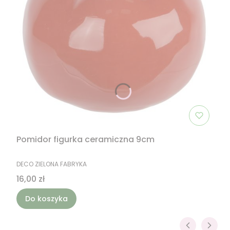
Pomidor figurka ceramiczna 9cm
PRODUCENT
DECO ZIELONA FABRYKA
Cena
16,00 zł
Do koszyka