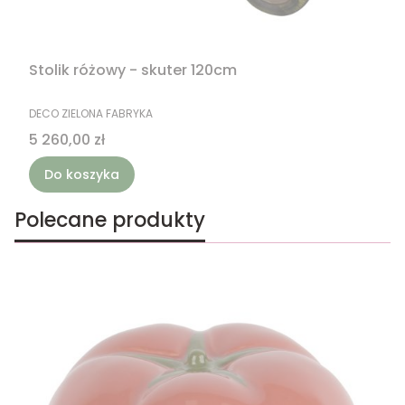
Stolik różowy - skuter 120cm
PRODUCENT
DECO ZIELONA FABRYKA
Cena
5 260,00 zł
Do koszyka
Polecane produkty