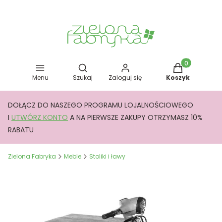
Otwórz wyszukiwarkę
Produkty w kos
Menu
Szukaj
Zaloguj się
Koszyk
DOŁĄCZ DO NASZEGO PROGRAMU LOJALNOŚCIOWEGO
I
UTWÓRZ KONTO
A NA PIERWSZE ZAKUPY OTRZYMASZ 10%
RABATU
Zielona Fabryka
Meble
Stoliki i ławy