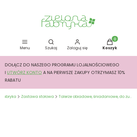
Otwórz wyszukiwarkę
Produkty w kos
Menu
Szukaj
Zaloguj się
Koszyk
DOŁĄCZ DO NASZEGO PROGRAMU LOJALNOŚCIOWEGO
I
UTWÓRZ KONTO
A NA PIERWSZE ZAKUPY OTRZYMASZ 10%
RABATU
a Fabryka
Zastawa stołowa
Talerze obiadowe, śniadaniowe, do zupy