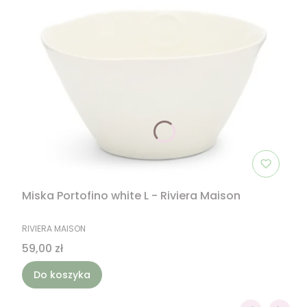
Miska Portofino white L - Riviera Maison
PRODUCENT
RIVIERA MAISON
Cena
59,00 zł
Do koszyka