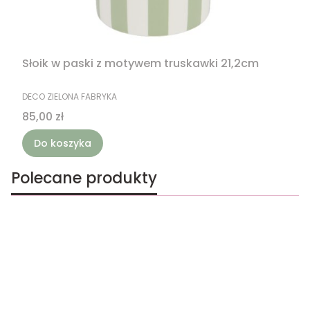
Słoik w paski z motywem truskawki 21,2cm
PRODUCENT
DECO ZIELONA FABRYKA
Cena
85,00 zł
Do koszyka
Polecane produkty