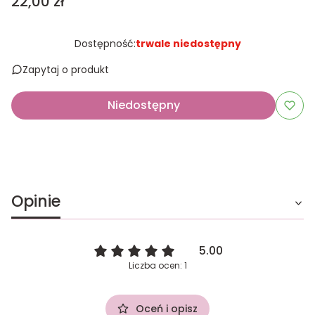
Cena
22,00 zł
Dostępność:
trwale niedostępny
Zapytaj o produkt
Niedostępny
Opinie
5.00
Liczba ocen: 1
Oceń i opisz