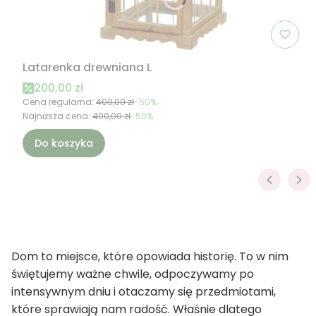
Latarenka drewniana L
Cena promocyjna
200,00 zł
Cena regularna:
400,00 zł
-50%
Najniższa cena:
400,00 zł
-50%
Do koszyka
Dom to miejsce, które opowiada historię. To w nim
świętujemy ważne chwile, odpoczywamy po
intensywnym dniu i otaczamy się przedmiotami,
które sprawiają nam radość. Właśnie dlatego