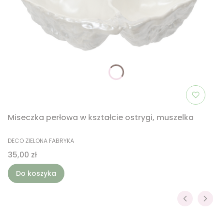
Miseczka perłowa w kształcie ostrygi, muszelka
PRODUCENT
DECO ZIELONA FABRYKA
Cena
35,00 zł
Do koszyka