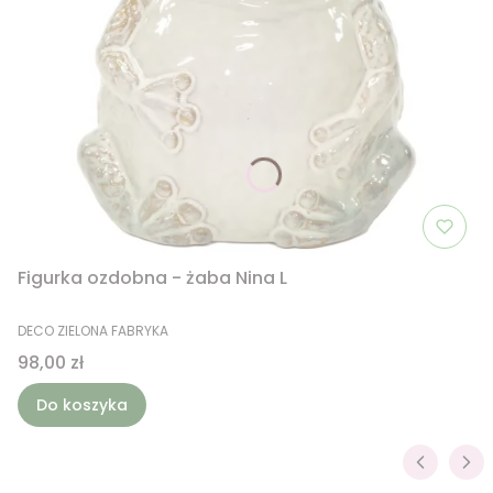
Figurka ozdobna - żaba Nina L
PRODUCENT
DECO ZIELONA FABRYKA
Cena
98,00 zł
Do koszyka