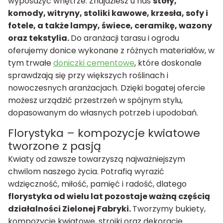
wyposażyć wnętrze. Znajdziesz u nas
stoły,
komody, witryny, stoliki kawowe, krzesła, sofy i
fotele, a także lampy, świece, ceramikę, wazony
oraz tekstylia.
Do aranżacji tarasu i ogrodu
oferujemy donice wykonane z różnych materiałów, w
tym trwałe
doniczki cementowe
, które doskonale
sprawdzają się przy większych roślinach i
nowoczesnych aranżacjach. Dzięki bogatej ofercie
możesz urządzić przestrzeń w spójnym stylu,
dopasowanym do własnych potrzeb i upodobań.
Florystyka – kompozycje kwiatowe
tworzone z pasją
Kwiaty od zawsze towarzyszą najważniejszym
chwilom naszego życia. Potrafią wyrazić
wdzięczność, miłość, pamięć i radość, dlatego
florystyka od wielu lat pozostaje ważną częścią
działalności Zielonej Fabryki.
Tworzymy bukiety,
kompozycje kwiatowe, stroiki oraz dekoracje