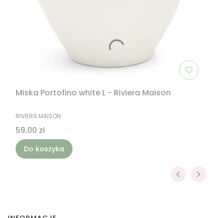
Miska Portofino white L - Riviera Maison
PRODUCENT
RIVIERA MAISON
Cena
59,00 zł
Do koszyka
INFORMACJE