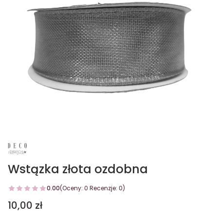
Wstązka złota ozdobna
0.00
(Oceny: 0 Recenzje: 0)
Cena
10,00 zł