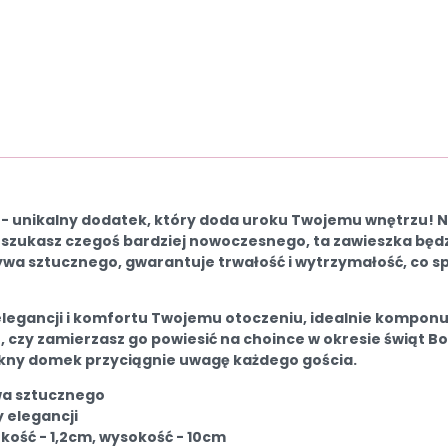
- unikalny dodatek, który doda uroku Twojemu wnętrzu! Ni
y szukasz czegoś bardziej nowoczesnego, ta zawieszka bę
wa sztucznego, gwarantuje trwałość i wytrzymałość, co spra
legancji i komfortu Twojemu otoczeniu, idealnie komponuj
, czy zamierzasz go powiesić na choince w okresie świąt 
ękny domek przyciągnie uwagę każdego gościa.
wa sztucznego
 elegancji
kość - 1,2cm, wysokość - 10cm