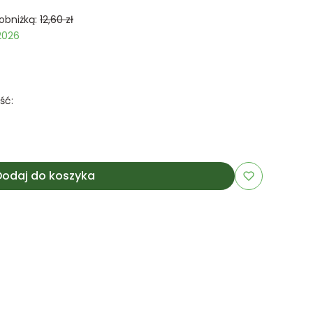
obniżką:
12,60 zł
2026
ść:
Dodaj do koszyka