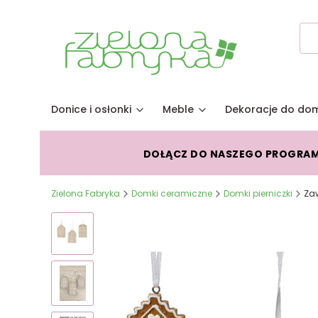
Donice i osłonki
Meble
Dekoracje do do
DOŁĄCZ DO NASZEGO PROGRA
Zielona Fabryka
Domki ceramiczne
Domki pierniczki
Zaw