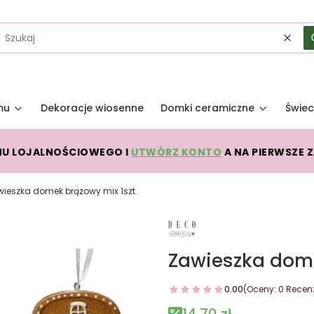
Wycz
mu
Dekoracje wiosenne
Domki ceramiczne
Świec
MU LOJALNOŚCIOWEGO I
UTWÓRZ KONTO
A NA PIERWSZE 
ieszka domek brązowy mix 1szt.
Zawieszka dome
0.00
(Oceny: 0 Recenz