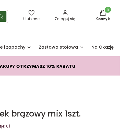
Produkty w koszy
yść
Szukaj
Ulubione
Zaloguj się
Koszyk
e i zapachy
Zastawa stołowa
Na Okazję
Pro
ZAKUPY OTRZYMASZ 10% RABATU
k brązowy mix 1szt.
je: 0)