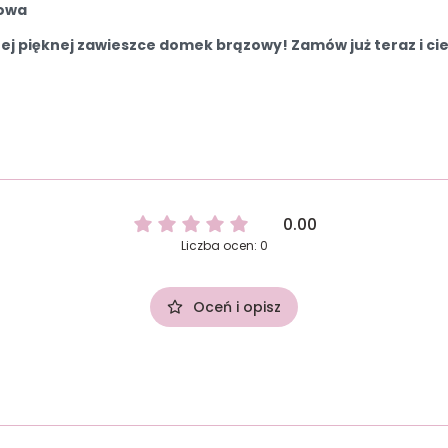
sowa
ej pięknej zawieszce domek brązowy! Zamów już teraz i ci
0.00
Liczba ocen: 0
Oceń i opisz