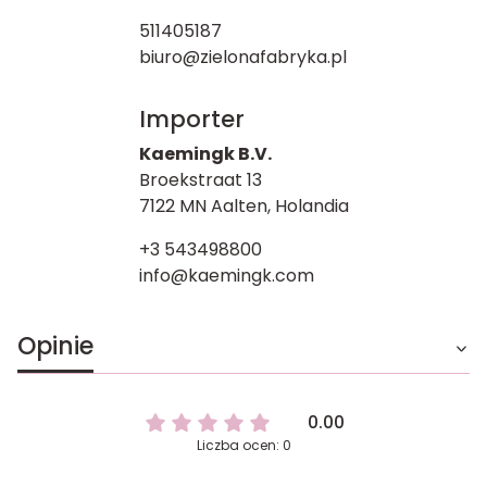
511405187
biuro@zielonafabryka.pl
Importer
Kaemingk B.V.
Broekstraat 13
7122 MN Aalten, Holandia
+3 543498800
info@kaemingk.com
Opinie
0.00
Liczba ocen: 0