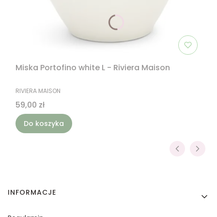
Miska Portofino white L - Riviera Maison
PRODUCENT
RIVIERA MAISON
Cena
59,00 zł
Do koszyka
Linki w stopce
INFORMACJE