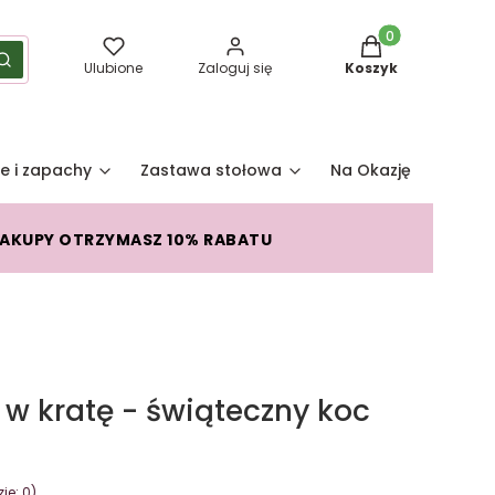
Produkty w koszy
yść
Szukaj
Ulubione
Zaloguj się
Koszyk
e i zapachy
Zastawa stołowa
Na Okazję
Pro
ZAKUPY OTRZYMASZ 10% RABATU
 w kratę - świąteczny koc
je: 0)