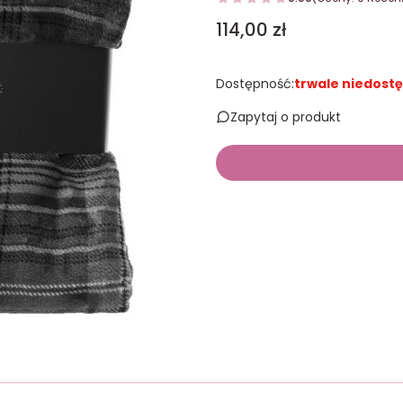
Cena
114,00 zł
Dostępność:
trwale niedost
Zapytaj o produkt