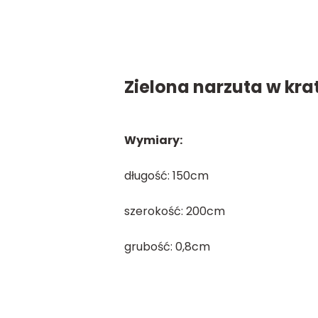
Zielona narzuta w kra
Wymiary:
długość: 150cm
szerokość: 200cm
grubość: 0,8cm