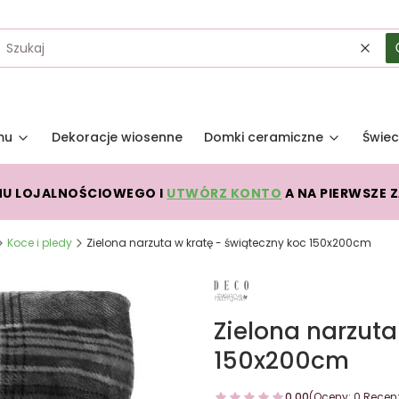
Wycz
mu
Dekoracje wiosenne
Domki ceramiczne
Świec
MU LOJALNOŚCIOWEGO I
UTWÓRZ KONTO
A NA PIERWSZE 
Koce i pledy
Zielona narzuta w kratę - świąteczny koc 150x200cm
Zielona narzuta
150x200cm
0.00
(Oceny: 0 Recenz