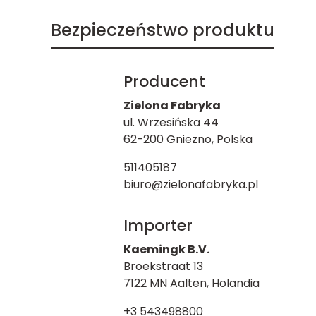
Bezpieczeństwo produktu
Producent
Zielona Fabryka
ul. Wrzesińska 44
62-200 Gniezno, Polska
511405187
biuro@zielonafabryka.pl
Importer
Kaemingk B.V.
Broekstraat 13
7122 MN Aalten, Holandia
+3 543498800