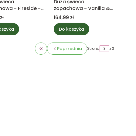
świeca
Duża świeca
owa - Fireside -
zapachowa - Vanilla &
Wick
sea salt - WoodWick
Cena
zł
164,99 zł
oszyka
Do koszyka
Poprzednia
Strona
z 3
Wróć do pierwszej strony z produktami