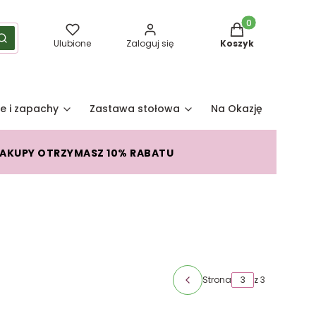
Produkty w koszy
yść
Szukaj
Ulubione
Zaloguj się
Koszyk
e i zapachy
Zastawa stołowa
Na Okazję
Pro
ZAKUPY OTRZYMASZ 10% RABATU
Strona
z 3
Poprzednie produkty