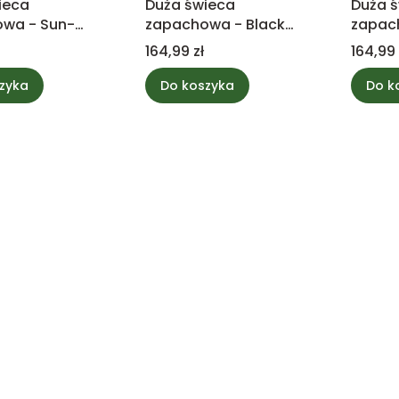
ieca
Duża świeca
Duża 
wa - Sun-
zapachowa - Black
zapach
berries -
cherry - WoodWick
Wood
Cena
Cena
164,99 zł
164,99 
k Trilogy
zyka
Do koszyka
Do k