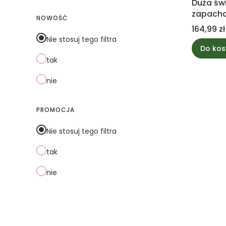
Duża św
zapacho
NOWOŚĆ
ripened 
Cena
164,99 zł
WoodWic
Nie stosuj tego filtra
Do kos
tak
nie
PROMOCJA
Nie stosuj tego filtra
tak
nie