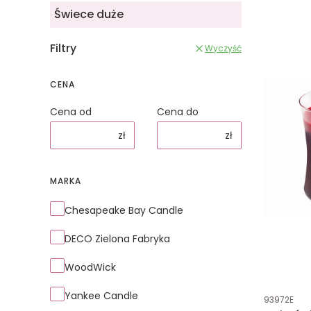
Świece duże
Filtry
Wyczyść
CENA
Cena od
Cena do
zł
zł
MARKA
Marka
Chesapeake Bay Candle
DECO Zielona Fabryka
WoodWick
Yankee Candle
Kod produk
93972E