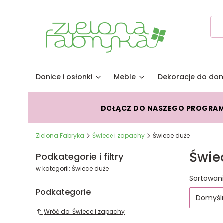
Donice i osłonki
Meble
Dekoracje do do
DOŁĄCZ DO NASZEGO PROGRA
Zielona Fabryka
Świece i zapachy
Świece duże
Świe
Podkategorie i filtry
w kategorii: Świece duże
Lista
Sortowani
Podkategorie
Domyśl
Wróć do: Świece i zapachy