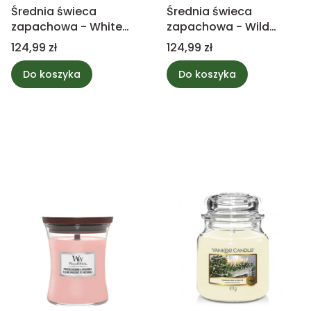
Średnia świeca
Średnia świeca
zapachowa - White
zapachowa - Wild
Gardenia - Yankee
Orchid - Yankee
Cena
Cena
124,99 zł
124,99 zł
Candle
Candle
Do koszyka
Do koszyka