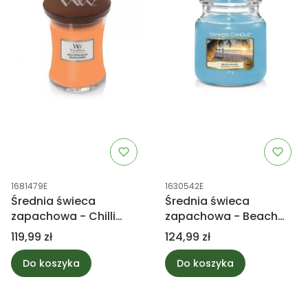
Kod produktu
Kod produktu
1681479E
1630542E
Średnia świeca
Średnia świeca
zapachowa - Chilli
zapachowa - Beach
Pepper Gelato -
Escape - Yankee
Cena
Cena
119,99 zł
124,99 zł
WoodWick
Candle
Do koszyka
Do koszyka