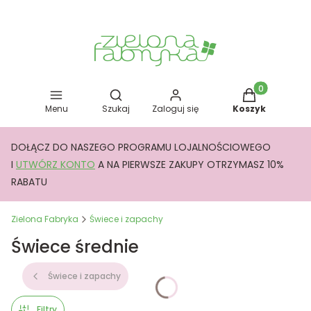
Otwórz wyszukiwarkę
Produkty w kos
Menu
Szukaj
Zaloguj się
Koszyk
DOŁĄCZ DO NASZEGO PROGRAMU LOJALNOŚCIOWEGO
I
UTWÓRZ KONTO
A NA PIERWSZE ZAKUPY OTRZYMASZ 10%
RABATU
Zielona Fabryka
Świece i zapachy
Świece średnie
Świece i zapachy
Filtry