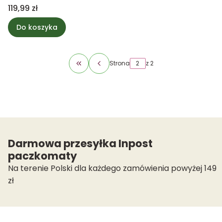
Tea & Jasmine -
Cena
119,99 zł
WoodWick
Do koszyka
Strona
z 2
Wróć do pierwszej strony z produktami
Darmowa przesyłka Inpost
paczkomaty
Na terenie Polski dla każdego zamówienia powyżej 149
zł