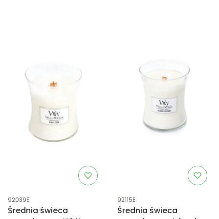
Kod produktu
Kod produktu
92039E
92115E
Średnia świeca
Średnia świeca