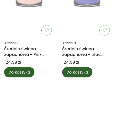
Kod produktu
Kod produktu
1629996E
1629997E
Średnia świeca
Średnia świeca
zapachowa - Pink
zapachowa - Lilac
Sands - Yankee Candle
Blossoms - Yankee
Cena
Cena
124,99 zł
124,99 zł
Candle
Do koszyka
Do koszyka