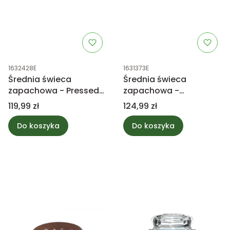
Kod produktu
Kod produktu
1632428E
1631373E
Średnia świeca
Średnia świeca
zapachowa - Pressed
zapachowa -
Blooms & Patchouli -
TWINKLING LIGHTS -
Cena
Cena
119,99 zł
124,99 zł
WoodWick
Yankee Candle
Do koszyka
Do koszyka