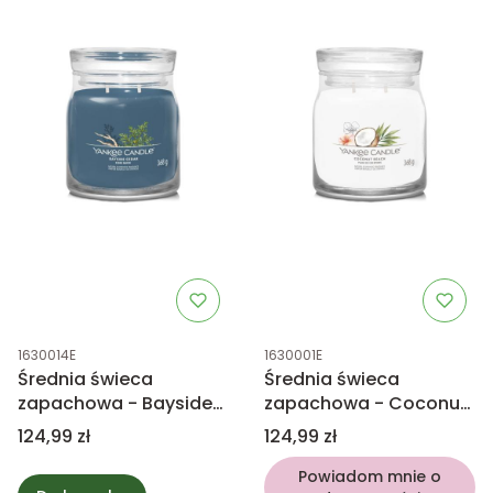
Kod produktu
Kod produktu
1630014E
1630001E
Średnia świeca
Średnia świeca
zapachowa - Bayside
zapachowa - Coconut
Cedar - Yankee Candle
Beach - Yankee Candle
Cena
Cena
124,99 zł
124,99 zł
Powiadom mnie o