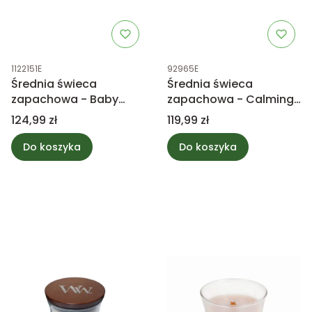
Kod produktu
Kod produktu
1122151E
92965E
Średnia świeca
Średnia świeca
zapachowa - Baby
zapachowa - Calming
Powder - Yankee
retreat - WoodWick
Cena
Cena
124,99 zł
119,99 zł
Candle
Do koszyka
Do koszyka