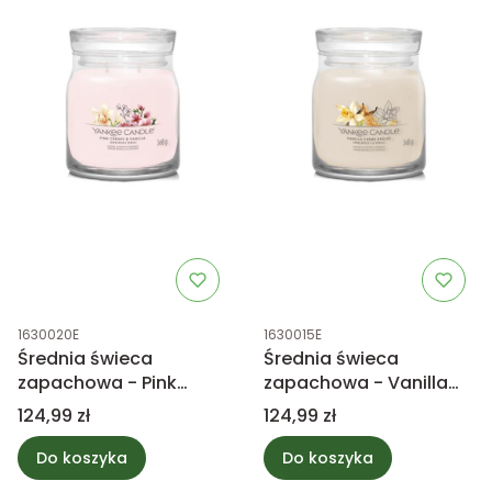
Kod produktu
Kod produktu
1630020E
1630015E
Średnia świeca
Średnia świeca
zapachowa - Pink
zapachowa - Vanilla
Cherry & Vanilla -
Creme Brulee - Yankee
Cena
Cena
124,99 zł
124,99 zł
Yankee Candle
Candle
Do koszyka
Do koszyka