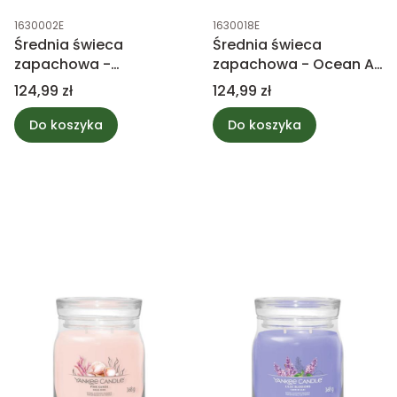
Kod produktu
Kod produktu
1630002E
1630018E
Średnia świeca
Średnia świeca
zapachowa -
zapachowa - Ocean Air
Midsummer's Night -
- Yankee Candle
Cena
Cena
124,99 zł
124,99 zł
Yankee Candle
Do koszyka
Do koszyka