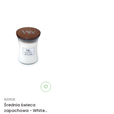
Kod produktu
92062E
Średnia świeca
zapachowa - White