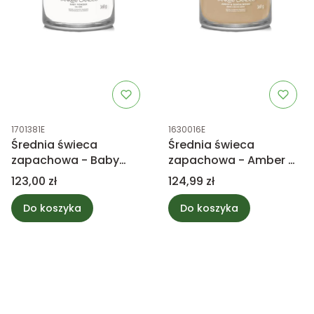
Kod produktu
Kod produktu
1701381E
1630016E
Średnia świeca
Średnia świeca
zapachowa - Baby
zapachowa - Amber &
Powder - Yankee
Sandalwood - Yankee
Cena
Cena
123,00 zł
124,99 zł
Candle
Candle
Do koszyka
Do koszyka