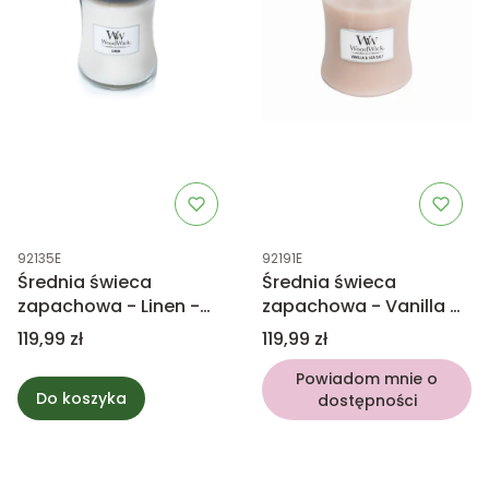
Kod produktu
Kod produktu
92135E
92191E
Średnia świeca
Średnia świeca
zapachowa - Linen -
zapachowa - Vanilla &
WoodWick
sea salt - WoodWick
Cena
Cena
119,99 zł
119,99 zł
Powiadom mnie o
Do koszyka
dostępności