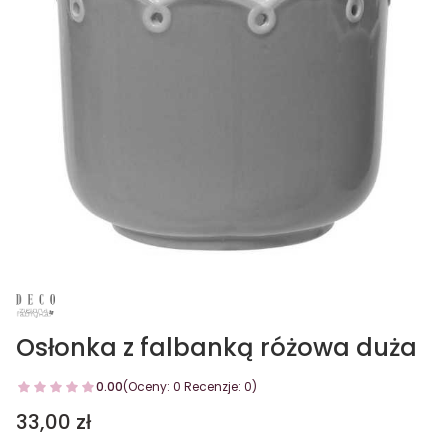
Osłonka z falbanką różowa duża
0.00
(Oceny: 0 Recenzje: 0)
Cena
33,00 zł