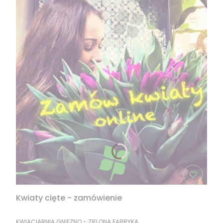
Kwiaty cięte - zamówienie
PRODUCENT
KWIACIARNIA GNIEZNO - ZIELONA FABRYKA