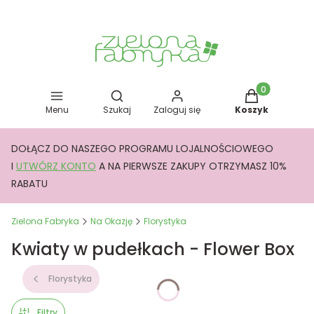
Otwórz wyszukiwarkę
Produkty w kos
Menu
Szukaj
Zaloguj się
Koszyk
DOŁĄCZ DO NASZEGO PROGRAMU LOJALNOŚCIOWEGO
I
UTWÓRZ KONTO
A NA PIERWSZE ZAKUPY OTRZYMASZ 10%
RABATU
Zielona Fabryka
Na Okazję
Florystyka
Kwiaty w pudełkach - Flower Box
Florystyka
Filtry