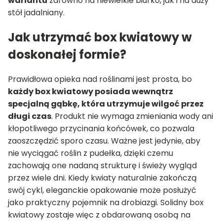
wariantu
zarówno na niewielkie biurko, jak i na duży
stół jadalniany.
Jak utrzymać box kwiatowy w
doskonałej formie?
Prawidłowa opieka nad roślinami jest prosta, bo
każdy box kwiatowy posiada wewnątrz
specjalną gąbkę, która utrzymuje wilgoć przez
długi czas
. Produkt nie wymaga zmieniania wody ani
kłopotliwego przycinania końcówek, co pozwala
zaoszczędzić sporo czasu. Ważne jest jedynie, aby
nie wyciągać roślin z pudełka, dzięki czemu
zachowają one nadaną strukturę i świeży wygląd
przez wiele dni. Kiedy kwiaty naturalnie zakończą
swój cykl, eleganckie opakowanie może posłużyć
jako praktyczny pojemnik na drobiazgi. Solidny box
kwiatowy zostaje więc z obdarowaną osobą na