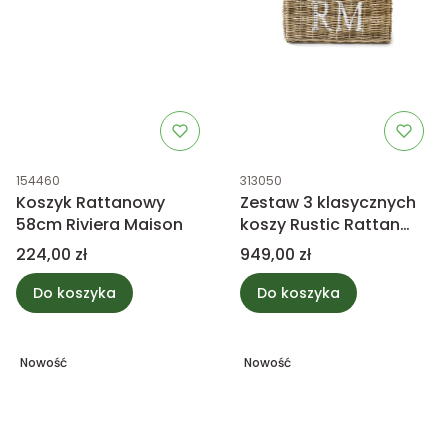
Kod produktu
Kod produktu
154460
313050
Koszyk Rattanowy
Zestaw 3 klasycznych
58cm Riviera Maison
koszy Rustic Rattan
Riviera Maison
Cena
Cena
224,00 zł
949,00 zł
Do koszyka
Do koszyka
Nowość
Nowość