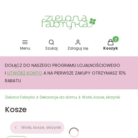
Otwórz wyszukiwarkę
Produkty w kos
Menu
Szukaj
Zaloguj się
Koszyk
DOŁĄCZ DO NASZEGO PROGRAMU LOJALNOŚCIOWEGO
I
UTWÓRZ KONTO
A NA PIERWSZE ZAKUPY OTRZYMASZ 10%
RABATU
Zielona Fabryka
Dekoracje do domu
Worki, kosze, skrzynki
Kosze
Worki, kosze, skrzynki