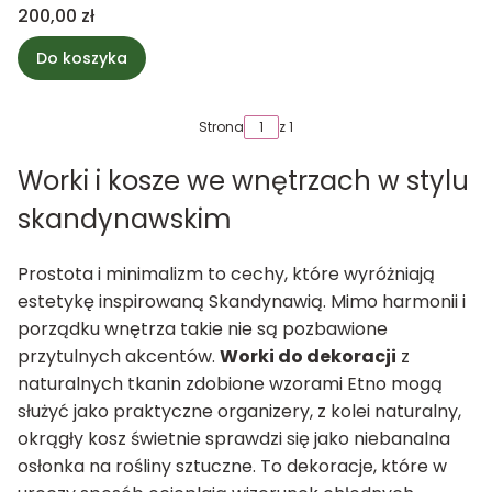
Cena
200,00 zł
Do koszyka
Strona
z 1
Worki i kosze we wnętrzach w stylu
skandynawskim
Prostota i minimalizm to cechy, które wyróżniają
estetykę inspirowaną Skandynawią. Mimo harmonii i
porządku wnętrza takie nie są pozbawione
przytulnych akcentów.
Worki do dekoracji
z
naturalnych tkanin zdobione wzorami Etno mogą
służyć jako praktyczne organizery, z kolei naturalny,
okrągły kosz świetnie sprawdzi się jako niebanalna
osłonka na
rośliny sztuczne
. To dekoracje, które w