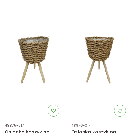
Kod produktu
Kod produktu
48875-017
48876-017
Osłonka koszyk na
Osłonka koszyk na