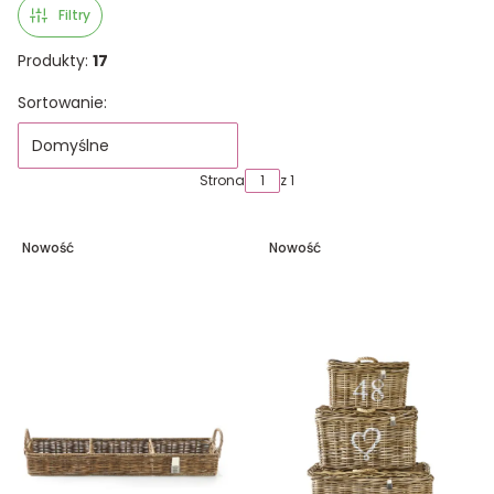
Filtry
Produkty:
17
Lista produktów
Sortowanie:
Domyślne
Strona
z 1
Nowość
Nowość