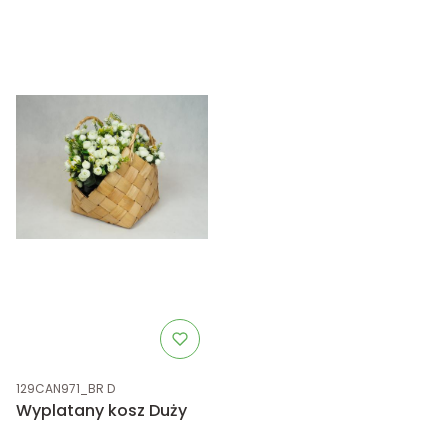
Kod produktu
129CAN971_BR D
Wyplatany kosz Duży