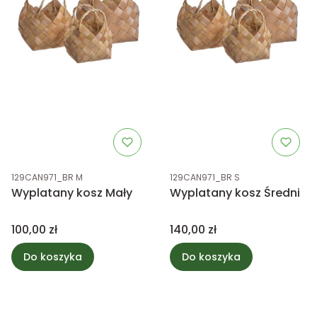
Kod produktu
Kod produktu
129CAN971_BR M
129CAN971_BR S
Wyplatany kosz Mały
Wyplatany kosz Średni
Cena
Cena
100,00 zł
140,00 zł
Do koszyka
Do koszyka