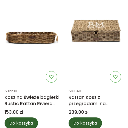
Kod produktu
Kod produktu
532230
591040
Kosz na świeże bagietki
Rattan Kosz z
Rustic Rattan Riviera
przegrodami na
Maison
herbatę Riviera Maison
Cena
Cena
153,00 zł
239,00 zł
Do koszyka
Do koszyka