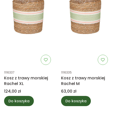
Kod produktu
Kod produktu
1116337
1116335
Kosz z trawy morskiej
Kosz z trawy morskiej
Rachel XL
Rachel M
Cena
Cena
124,00 zł
63,00 zł
Do koszyka
Do koszyka