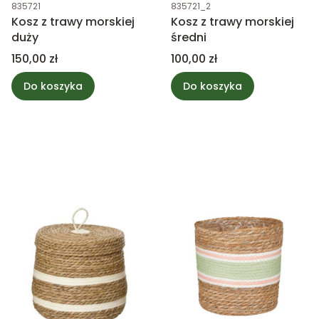
Kod produktu
Kod produktu
835721
835721_2
Kosz z trawy morskiej
Kosz z trawy morskiej
duży
średni
Cena
Cena
150,00 zł
100,00 zł
Do koszyka
Do koszyka