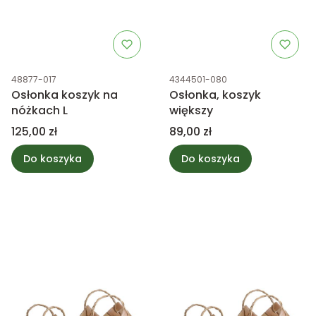
Kod produktu
Kod produktu
48877-017
4344501-080
Osłonka koszyk na
Osłonka, koszyk
nóżkach L
większy
Cena
Cena
125,00 zł
89,00 zł
Do koszyka
Do koszyka