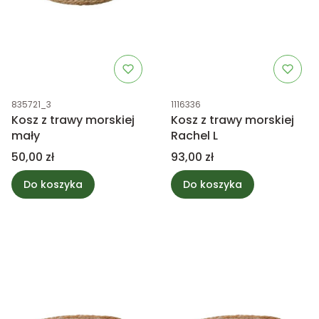
Kod produktu
Kod produktu
835721_3
1116336
Kosz z trawy morskiej
Kosz z trawy morskiej
mały
Rachel L
Cena
Cena
50,00 zł
93,00 zł
Do koszyka
Do koszyka