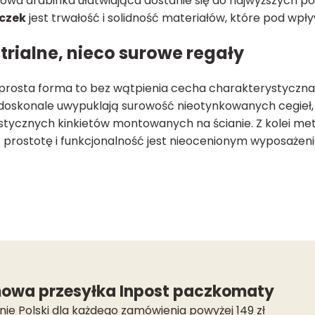
towa drabinka ułatwiająca dostanie się do najwyższych 
eczek
jest trwałość i solidność materiałów, które pod wp
trialne, nieco surowe regały
 prosta forma to bez wątpienia cecha charakterystyczn
 doskonale uwypuklają surowość nieotynkowanych cegieł
stycznych kinkietów
montowanych na ścianie. Z kolei m
 prostotę i funkcjonalność jest nieocenionym wyposażen
owa przesyłka Inpost paczkomaty
nie Polski dla każdego zamówienia powyżej 149 zł