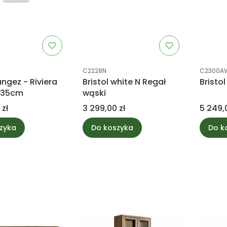
tu
Kod produktu
Kod prod
C2228N
C2300A
ngez - Riviera
Bristol white N Regał
Bristol
135cm
wąski
Cena
Cena
 zł
3 299,00 zł
5 249,
zyka
Do koszyka
Do k