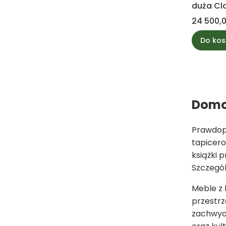
duża Cl
Cena
24 500,0
Do kos
Domow
Prawdop
tapicer
książki 
Szczegól
Meble z 
przestrz
zachwyca