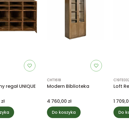
tu
Kod produktu
Kod prod
CHT1618
C19TE03
ny regał UNIQUE
Modern Biblioteka
Loft R
Cena
Cena
 zł
4 760,00 zł
1 709,0
zyka
Do koszyka
Do k