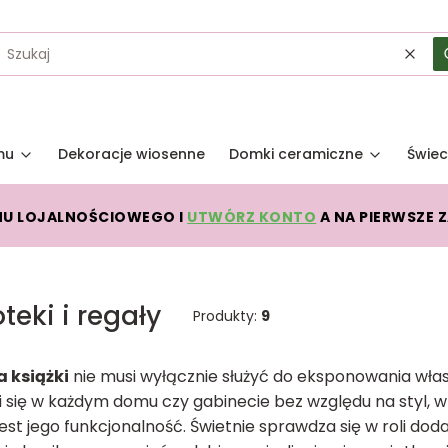
Wycz
mu
Dekoracje wiosenne
Domki ceramiczne
Świec
MU LOJALNOŚCIOWEGO I
UTWÓRZ KONTO
A NA PIERWSZE 
oteki i regały
Produkty:
9
a książki
nie musi wyłącznie służyć do eksponowania wła
 się w każdym domu czy gabinecie bez względu na styl, 
est jego funkcjonalność. Świetnie sprawdza się w roli do