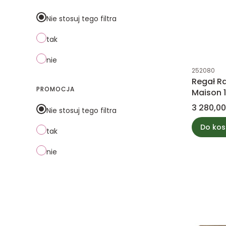
Nie stosuj tego filtra
tak
nie
Kod produk
252080
Regał Ra
PROMOCJA
Maison 
Cena
3 280,00
Nie stosuj tego filtra
Do kos
tak
nie