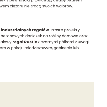
półek z pewnością przykuwają uwagę.
Atutem
ływem ciężaru nie tracą swoich walorów.
a
industrialnych regałów
. Proste projekty
, betonowych doniczek na rośliny domowe
oraz
etalowy
regał Rustic
z czarnymi półkami z uwagi
iem w pokoju młodzieżowym, gabinecie lub