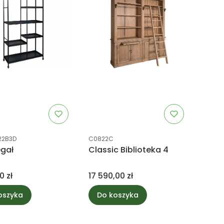
uktu
Kod produktu
22B3D
C0822C
egał
Classic Biblioteka 4
Cena
0 zł
17 590,00 zł
oszyka
Do koszyka