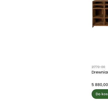
Kod produk
21770-00
Drewnia
Cena
5 880,00
Do kos