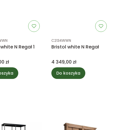
uktu
Kod produktu
WWN
C2134WWN
 white N Regał 1
Bristol white N Regał
Cena
00 zł
4 349,00 zł
oszyka
Do koszyka