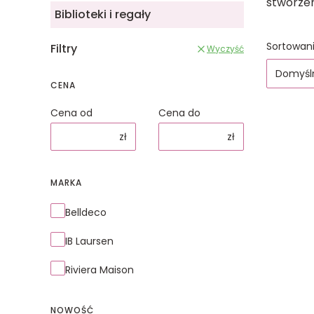
stworzen
Biblioteki i regały
Lista
Sortowani
Filtry
Wyczyść
Domyśl
CENA
Cena od
Cena do
zł
zł
MARKA
Marka
Belldeco
IB Laursen
Riviera Maison
NOWOŚĆ