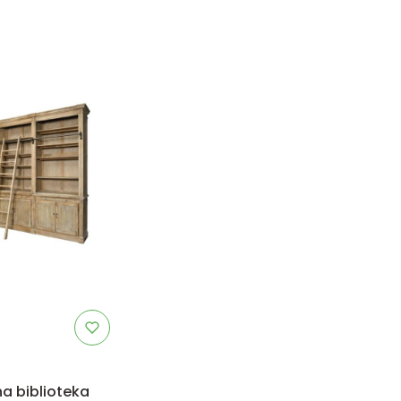
tu
a biblioteka