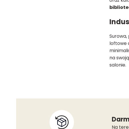
oraz kul
bibliot
Indus
Surowa,
loftowe
minimali
na swoją
salonie.
Darm
Na tere