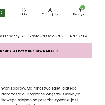
Produkty w koszy
yść
Szukaj
Ulubione
Zaloguj się
Koszyk
e i zapachy
Zastawa stołowa
Na Okazję
Pro
ZAKUPY OTRZYMASZ 10% RABATU
snych zbiorów. Ma mnóstwo zalet, dlatego
w jakim zostało urządzone wnętrze. Głównym
datkowego miejsca na przechowywanie, jak i