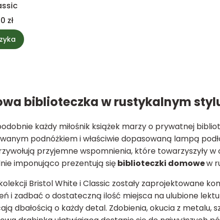
assic
0 zł
zyka
a biblioteczka w rustykalnym styl
odobnie każdy miłośnik książek marzy o prywatnej bibl
owanym podnóżkiem i właściwie dopasowaną lampą pod
przywołują przyjemne wspomnienia, które towarzyszyły w c
nie imponująco prezentują się
biblioteczki domowe
w r
kolekcji Bristol White i Classic zostały zaprojektowane
eń i zadbać o dostateczną ilość miejsca na ulubione lekt
ją dbałością o każdy detal. Zdobienia, okucia z metalu,