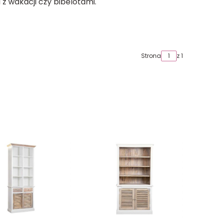
z wakacji czy bibelotami.
Strona
z 1