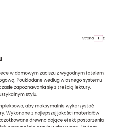
Strona
z 1
u
iotece w domowym zaciszu z wygodnym fotelem
,
łogową
. Poukładane według własnego systemu
zasie zapoznawania się z treścią lektury.
ustykalnym stylu.
 kompleksowo, aby maksymalnie wykorzystać
ury. Wykonane z najlepszej jakości materiałów
 szczotkowane drewno dające efekt postarzenia