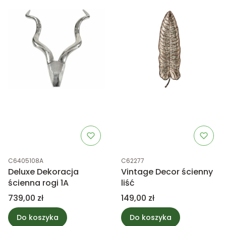
Kod produktu
Kod produktu
C6405108A
C62277
Deluxe Dekoracja
Vintage Decor ścienny
ścienna rogi 1A
liść
Cena
Cena
739,00 zł
149,00 zł
Do koszyka
Do koszyka