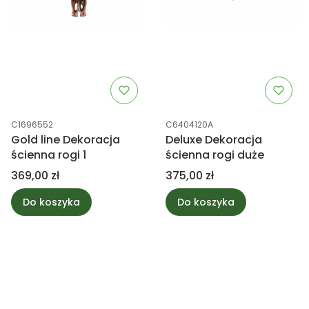
Kod produktu
Kod produktu
C1696552
C6404120A
Gold line Dekoracja
Deluxe Dekoracja
ścienna rogi 1
ścienna rogi duże
Cena
Cena
369,00 zł
375,00 zł
Do koszyka
Do koszyka