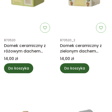
Kod produktu
Kod produktu
870520
870520_2
Domek ceramiczny z
Domek ceramiczny z
różowym dachem
zielonym dachem
9,5cm
9,5cm
Cena
Cena
14,00 zł
14,00 zł
Do koszyka
Do koszyka