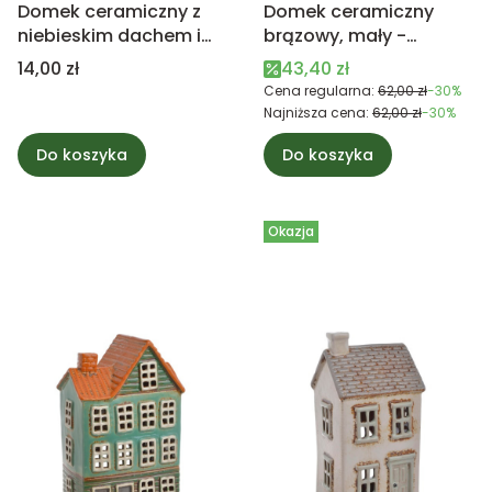
Domek ceramiczny z
Domek ceramiczny
niebieskim dachem i
brązowy, mały -
motylkiem 9,5cm
lampion na świeczkę
Cena
Cena promocyjna
14,00 zł
43,40 zł
Cena regularna:
62,00 zł
-30%
Najniższa cena:
62,00 zł
-30%
Do koszyka
Do koszyka
Okazja