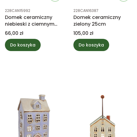
Kod produktu
Kod produktu
228CAN15992
228CAN16387
Domek ceramiczny
Domek ceramiczny
niebieski z ciemnym
zielony 25cm
dachem mały
Cena
Cena
66,00 zł
105,00 zł
Do koszyka
Do koszyka