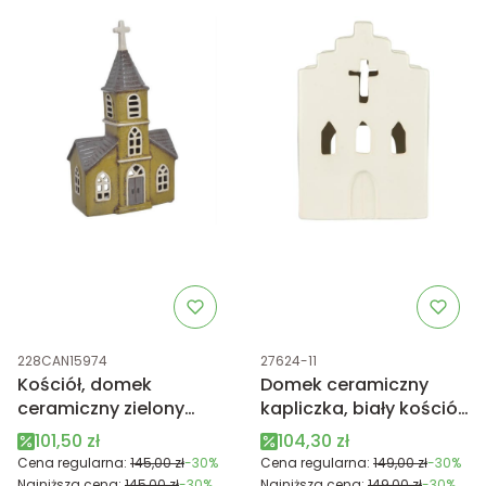
Kod produktu
Kod produktu
228CAN15974
27624-11
Kościół, domek
Domek ceramiczny
ceramiczny zielony
kapliczka, biały kościół
30cm
Stillenat
Cena promocyjna
Cena promocyjna
101,50 zł
104,30 zł
Cena regularna:
145,00 zł
-30%
Cena regularna:
149,00 zł
-30%
Najniższa cena:
145,00 zł
-30%
Najniższa cena:
149,00 zł
-30%