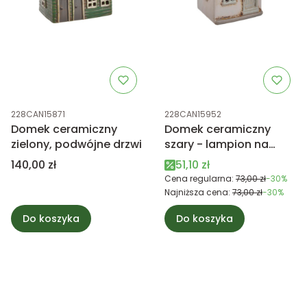
Kod produktu
Kod produktu
228CAN15871
228CAN15952
Domek ceramiczny
Domek ceramiczny
zielony, podwójne drzwi
szary - lampion na
świeczkę
Cena
Cena promocyjna
140,00 zł
51,10 zł
Cena regularna:
73,00 zł
-30%
Najniższa cena:
73,00 zł
-30%
Do koszyka
Do koszyka