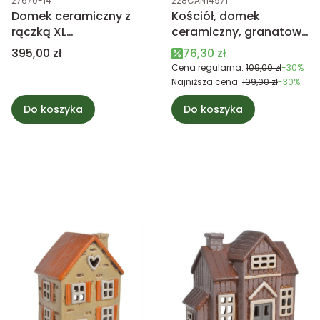
27670-14
228CAN14971
Domek ceramiczny z
Kościół, domek
rączką XL
ceramiczny, granatowy
pomarańczowy Nyhavn
28cm
Cena
Cena promocyjna
395,00 zł
76,30 zł
Cena regularna:
109,00 zł
-30%
Najniższa cena:
109,00 zł
-30%
Do koszyka
Do koszyka