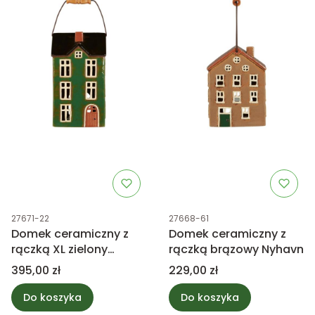
Kod produktu
Kod produktu
27671-22
27668-61
Domek ceramiczny z
Domek ceramiczny z
rączką XL zielony
rączką brązowy Nyhavn
Nyhavn
Cena
Cena
395,00 zł
229,00 zł
Do koszyka
Do koszyka