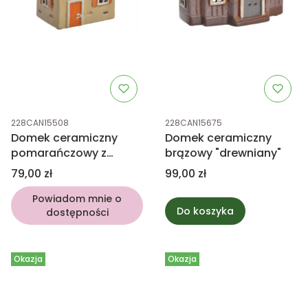
Kod produktu
Kod produktu
228CAN15508
228CAN15675
Domek ceramiczny
Domek ceramiczny
pomarańczowy z
brązowy "drewniany"
serduszkiem
Cena
Cena
79,00 zł
99,00 zł
Powiadom mnie o
Do koszyka
dostępności
Okazja
Okazja