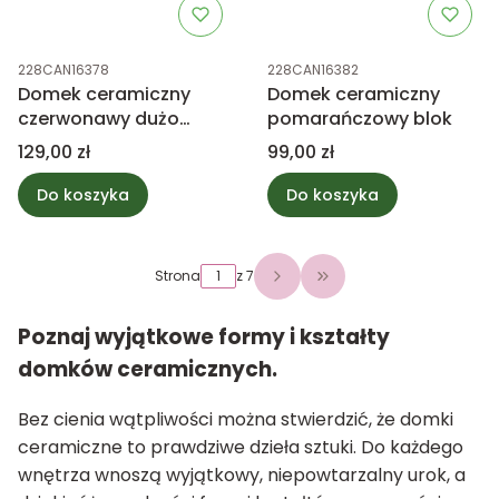
Kod produktu
Kod produktu
228CAN16378
228CAN16382
Domek ceramiczny
Domek ceramiczny
czerwonawy dużo
pomarańczowy blok
okien
Cena
Cena
129,00 zł
99,00 zł
Do koszyka
Do koszyka
Strona
z 7
Przejdź do ostatniej 
Poznaj wyjątkowe formy i kształty
domków ceramicznych.
Bez cienia wątpliwości można stwierdzić, że domki
ceramiczne to prawdziwe dzieła sztuki. Do każdego
wnętrza wnoszą wyjątkowy, niepowtarzalny urok, a