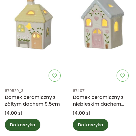
Kod produktu
Kod produktu
870520_3
874071
Domek ceramiczny z
Domek ceramiczny z
żółtym dachem 9,5cm
niebieskim dachem
9,5cm
Cena
Cena
14,00 zł
14,00 zł
Do koszyka
Do koszyka