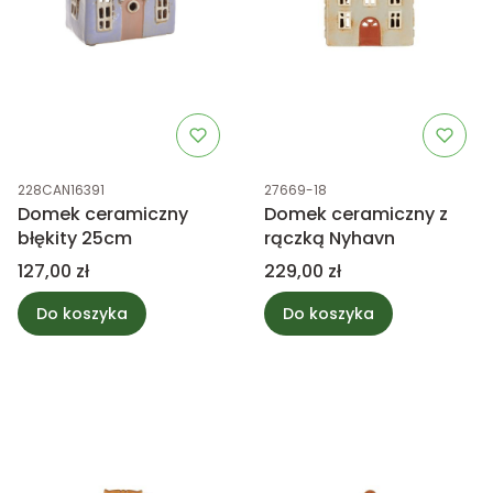
Kod produktu
Kod produktu
228CAN16391
27669-18
Domek ceramiczny
Domek ceramiczny z
błękity 25cm
rączką Nyhavn
Cena
Cena
127,00 zł
229,00 zł
Do koszyka
Do koszyka