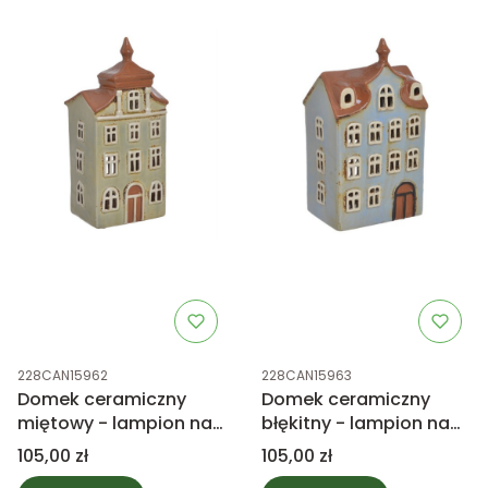
Kod produktu
Kod produktu
228CAN15962
228CAN15963
Domek ceramiczny
Domek ceramiczny
miętowy - lampion na
błękitny - lampion na
świeczkę
świeczkę
Cena
Cena
105,00 zł
105,00 zł