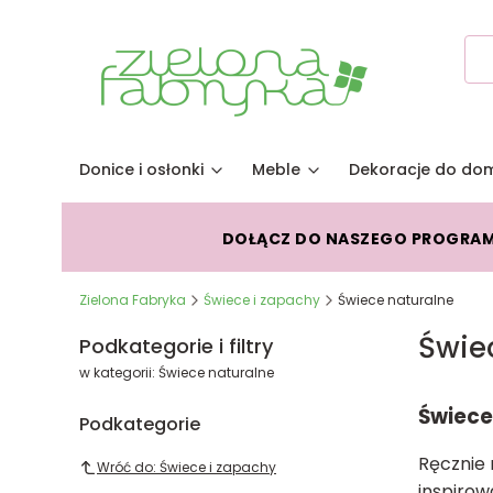
Donice i osłonki
Meble
Dekoracje do do
DOŁĄCZ DO NASZEGO PROGRA
Zielona Fabryka
Świece i zapachy
Świece naturalne
Świe
Podkategorie i filtry
w kategorii: Świece naturalne
Świece
Podkategorie
Ręcznie
Wróć do: Świece i zapachy
inspirow