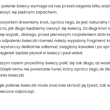
 palenie świecy wymaga od nas przestrzegania kilku waż
cieszyć się pięknym zapachem.
szystkim drewniany knot, oprócz tego, że jest naturalny i
 to, jak długo będziemy cieszyć się świecą. Za długi knot 
 się wypali... dlatego, przed pierwszym rozpaleniem dobrz
 odpaleniu świeczki również należy wypalony fragment 
 wystarczy delikatnie odłamać zwęglony kawałek i po spra
węgielek będzie pływał w świecy i psuł widok.
szym razem pozwólmy świecy palić się tak długo, aż wosk 
. Dzięki temu nie powstanie tunel, który oprócz tego, że 
nia świeczki.
gie palenie świeczki może znacznie skrócić jej żywot, tak
wieczce odpocząć.