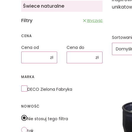
Świece naturalne
unikatow
Filtry
Wyczyść
CENA
Lista
Sortowani
Cena od
Cena do
Domyśl
zł
zł
MARKA
Marka
DECO Zielona Fabryka
NOWOŚĆ
Nie stosuj tego filtra
tak