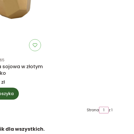
uktu
65
 sojowa w złotym
eko
 zł
oszyka
Strona
z 1
ik dla wszystkich.