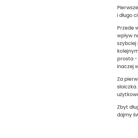
Pierwsze
i długo 
Przede w
wpływ na
szybciej
kolejnym
prosta -
inaczej 
Za pierw
słoiczka
użytkowa
Zbyt dłu
dajmy ś