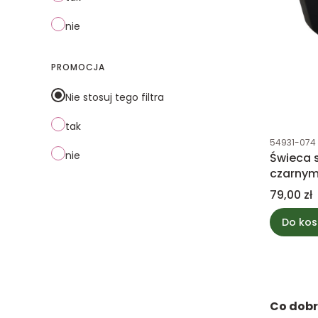
nie
PROMOCJA
Nie stosuj tego filtra
tak
Kod produk
54931-074
nie
Świeca 
czarnym
Cena
79,00 zł
Do kos
Co dobr