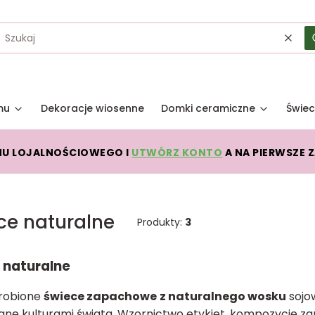
Wycz
mu
Dekoracje wiosenne
Domki ceramiczne
Świec
MU LOJALNOŚCIOWEGO I
UTWÓRZ KONTO
A NA PIERWSZE 
ce naturalne
Produkty:
3
 naturalne
 robione
świece zapachowe
z naturalnego wosku
sojo
ane kulturami świata. Wzornictwo etykiet, kompozycje za