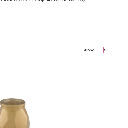
Strona
z 1