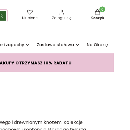
Produkty w koszy
yść
Szukaj
Ulubione
Zaloguj się
Koszyk
e i zapachy
Zastawa stołowa
Na Okazję
Pro
ZAKUPY OTRZYMASZ 10% RABATU
wego i drewnianym knotem. Kolekcje
pachowe i sentencje literackie tworzą