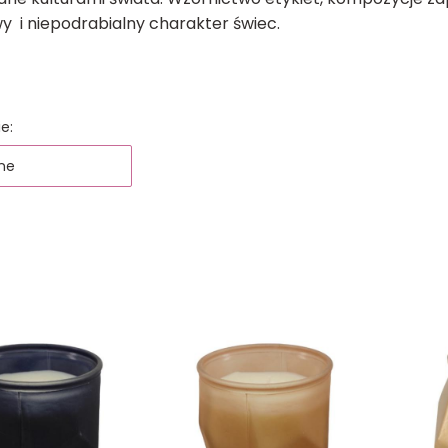
y i niepodrabialny charakter świec.
 produktów
e:
ne