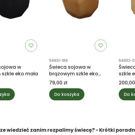
tu
Kod produktu
Kod prod
54931-189
54932-0
sojowa w
Świeca sojowa w
Świeca
 szkle eko mała
brązowym szkle eko
szkle 
mała
Cena
Cena
79,00 zł
200,00
zyka
Do koszyka
Do k
ze wiedzieć zanim rozpalimy świecę? - Krótki poradn