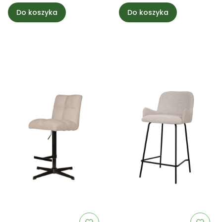
drewna PTMD
PTMD Collection
Collection
Do koszyka
Do koszyka