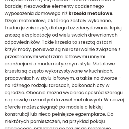
bardziej niezawodne elementy codziennego
wyposażenia domowego niż
krzesła metalowe
.
Dzięki materiałowi, z którego zostały wykonane,
trudno je zniszczyć, dlatego też zdecydowanie lepiej
znoszą eksploatację od wielu swoich drewnianych
odpowiedników. Takie krzesła to zresztą ostatni
krzyk mody, ponieważ są nierozerwalnie związane z
przestronnymi wnętrzami loftowymi i innymi
aranżacjami o modernistycznym stylu. Metalowe
krzesła są często wykorzystywane w kuchniach,
pracowniach w stylu loftowym, a także na dworze –
na różnego rodzaju tarasach, balkonach czy w
ogrodzie. Obecnie można wybierać spośród szeregu
naprawdę rozmaitych krzeseł metalowych. W naszej
ofercie możesz sięgnąć po modele o lekkiej
konstrukcji lub nieco pełniejsze egzemplarze. Do
niektórych pomieszczeń, na przykład pokoju
dziecięcego, przydadzą się też niskie metalowe