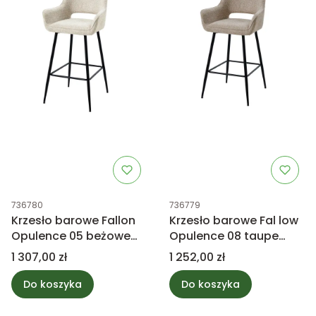
Kod produktu
Kod produktu
736780
736779
Krzesło barowe Fallon
Krzesło barowe Fal low
Opulence 05 beżowe
Opulence 08 taupe
PTMD Collection
PTMD Collection
Cena
Cena
1 307,00 zł
1 252,00 zł
Do koszyka
Do koszyka