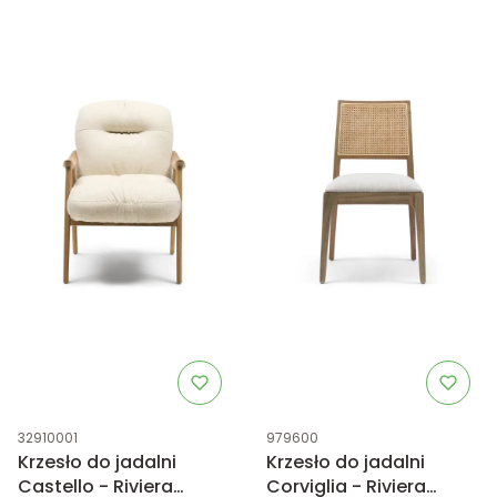
Kod produktu
Kod produktu
32910001
979600
Krzesło do jadalni
Krzesło do jadalni
Castello - Riviera
Corviglia - Riviera