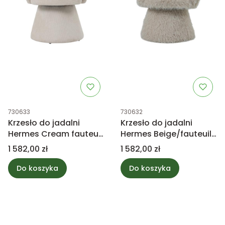
Kod produktu
Kod produktu
730633
730632
Krzesło do jadalni
Krzesło do jadalni
Hermes Cream fauteuil
Hermes Beige/fauteuil
Eden 3 PTMD Collection
hair PTMD Collection
Cena
Cena
1 582,00 zł
1 582,00 zł
Do koszyka
Do koszyka