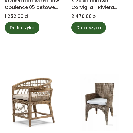
Krzesło barowe Fal low
Krzesło barowe
Opulence 05 beżowe
Corviglia - Riviera
PTMD Collection
Maison
Cena
Cena
1 252,00 zł
2 470,00 zł
Do koszyka
Do koszyka