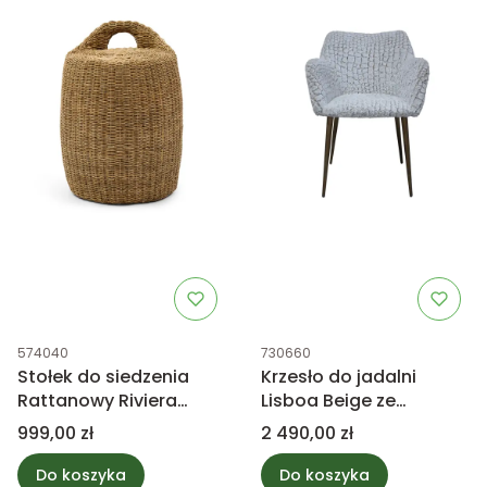
Kod produktu
Kod produktu
574040
730660
Stołek do siedzenia
Krzesło do jadalni
Rattanowy Riviera
Lisboa Beige ze
Maison
mosiężnymi nogami
Cena
Cena
999,00 zł
2 490,00 zł
PTMD Collection
Do koszyka
Do koszyka