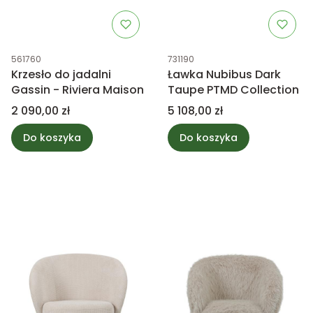
Kod produktu
Kod produktu
561760
731190
Krzesło do jadalni
Ławka Nubibus Dark
Gassin - Riviera Maison
Taupe PTMD Collection
Cena
Cena
2 090,00 zł
5 108,00 zł
Do koszyka
Do koszyka