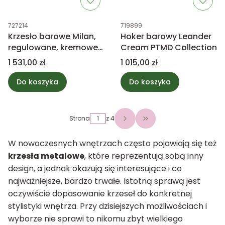
Kod produktu
Kod produktu
727214
719899
Krzesło barowe Milan,
Hoker barowy Leander
regulowane, kremowe
Cream PTMD Collection
PTMD Collection
Cena
Cena
1 531,00 zł
1 015,00 zł
Do koszyka
Do koszyka
Strona
z 4
Przejdź do ostatniej 
W nowoczesnych wnętrzach często pojawiają się też
krzesła metalowe
, które reprezentują sobą inny
design, a jednak okazują się interesujące i co
najważniejsze, bardzo trwałe. Istotną sprawą jest
oczywiście dopasowanie krzeseł do konkretnej
stylistyki wnętrza. Przy dzisiejszych możliwościach i
wyborze nie sprawi to nikomu zbyt wielkiego