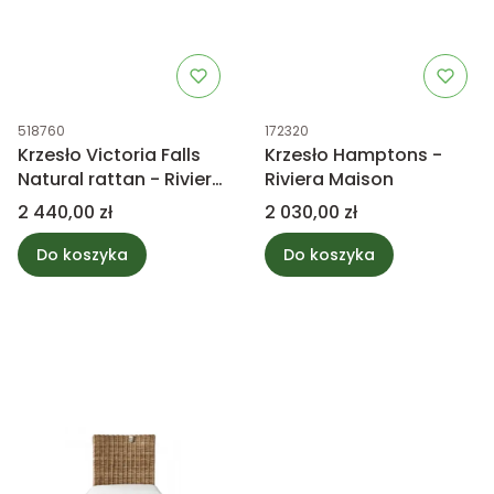
Kod produktu
Kod produktu
518760
172320
Krzesło Victoria Falls
Krzesło Hamptons -
Natural rattan - Riviera
Riviera Maison
Maison
Cena
Cena
2 440,00 zł
2 030,00 zł
Do koszyka
Do koszyka