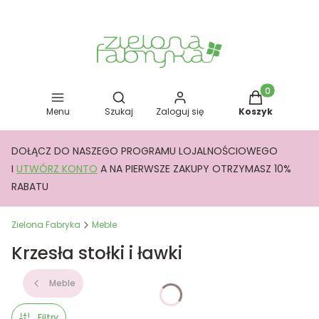
Otwórz wyszukiwarkę
Produkty w kos
Menu
Szukaj
Zaloguj się
Koszyk
DOŁĄCZ DO NASZEGO PROGRAMU LOJALNOŚCIOWEGO
I
UTWÓRZ KONTO
A NA PIERWSZE ZAKUPY OTRZYMASZ 10%
RABATU
Zielona Fabryka
Meble
Krzesła stołki i ławki
Meble
Filtry