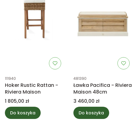
Kod produktu
Kod produktu
111940
481390
Hoker Rustic Rattan -
Ławka Pacifica - Riviera
Riviera Maison
Maison 48cm
Cena
Cena
1 805,00 zł
3 460,00 zł
Do koszyka
Do koszyka