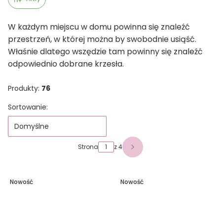
W każdym miejscu w domu powinna się znaleźć
przestrzeń, w której można by swobodnie usiąść.
Właśnie dlatego wszędzie tam powinny się znaleźć
odpowiednio dobrane krzesła.
Produkty:
76
Lista produktów
Sortowanie:
Domyślne
Strona
z 4
Następne produkty
Nowość
Nowość