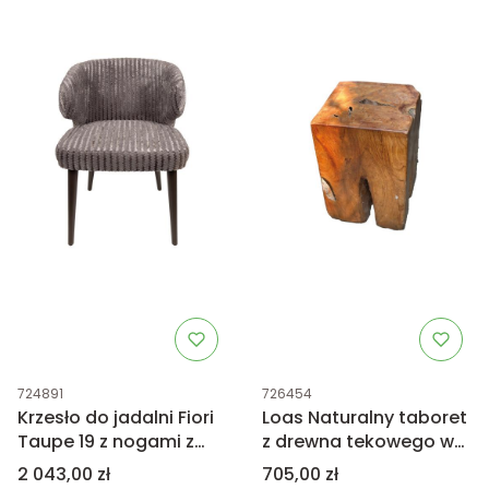
Kod produktu
Kod produktu
724891
726454
Krzesło do jadalni Fiori
Loas Naturalny taboret
Taupe 19 z nogami z
z drewna tekowego w
ciemnobrązowego
kształcie prostokąta
Cena
Cena
2 043,00 zł
705,00 zł