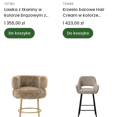
Kod produktu
Kod produktu
737182
721465
Ławka z tkaniny w
Krzesło barowe Hair
kolorze brązowym z
Cream w kolorze
drewnianymi nogami
szampana, metalowa
Cena
Cena
1 355,00 zł
1 423,00 zł
PTMD Collection
podstawa PTMD
Collection
Do koszyka
Do koszyka