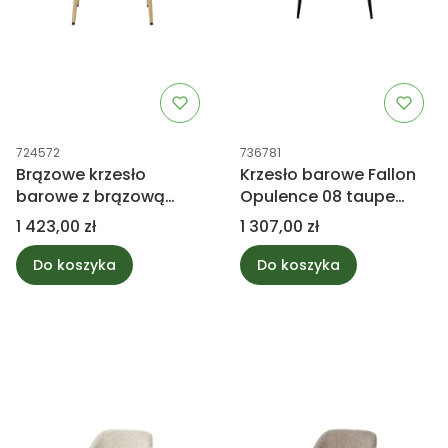
Kod produktu
Kod produktu
724572
736781
Brązowe krzesło
Krzesło barowe Fallon
barowe z brązową
Opulence 08 taupe
metalową podstawą
PTMD Collection
Cena
Cena
1 423,00 zł
1 307,00 zł
PTMD Collection
Do koszyka
Do koszyka