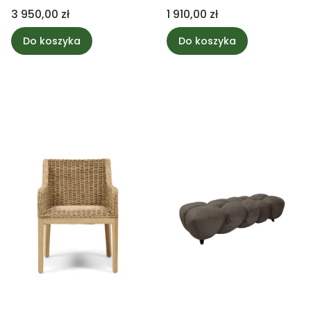
Maison
Maison
Cena
Cena
3 950,00 zł
1 910,00 zł
Do koszyka
Do koszyka