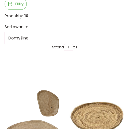
Filtry
Produkty:
10
Lista produktów
Sortowanie:
Domyślne
Strona
z 1