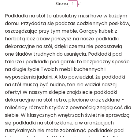
Strona
z 1
Podkładki na stół to absolutny musi have w każdym
domu. Przydadzą się podczas codziennych posiłków,
oszczędzając przy tym meble. Gorący kubek z
herbatą bez obaw położysz na nasze podkładki
dekoracyjne na stół, dzięki czemu nie pozostawią
one śladów trudnych do usunięcia. Podkładki pod
talerze i podkładki pod garnki to bezpieczny sposób
na długie życie Twoich mebli kuchennych i
wyposażenia jadalni. A kto powiedział, że podkładki
na stół muszą być nudne, ten nie widział naszej
oferty! W naszym sklepie znajdziecie podkładki
dekoracyjne na stół retro, plecione oraz szklane -
miłośnicy różnych stylów z pewnością znajdą coś dla
siebie. W klasycznych wnętrzach świetnie sprawdzą
się podkładki na stół szklane, a w aranżacjach
rustykalnych nie może zabraknąć podkładek pod