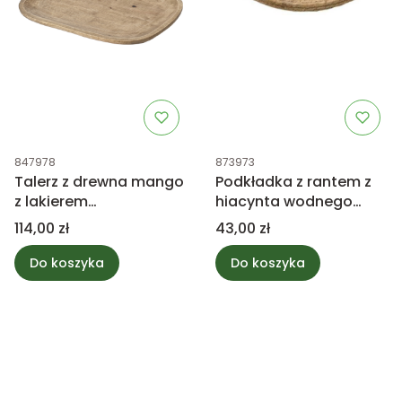
Kod produktu
Kod produktu
847978
873973
Talerz z drewna mango
Podkładka z rantem z
z lakierem
hiacynta wodnego
bezpiecznym dla
33cm
Cena
Cena
114,00 zł
43,00 zł
żywności, mieszanka
FSC 70%
Do koszyka
Do koszyka