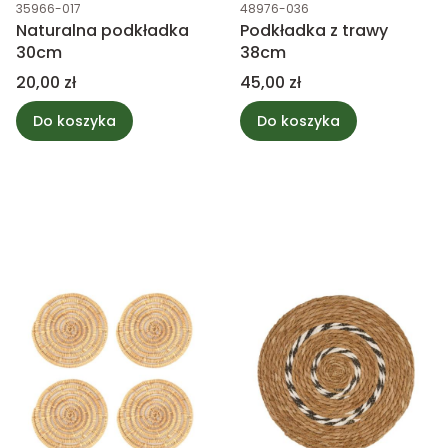
Kod produktu
Kod produktu
35966-017
48976-036
Naturalna podkładka
Podkładka z trawy
30cm
38cm
Cena
Cena
20,00 zł
45,00 zł
Do koszyka
Do koszyka