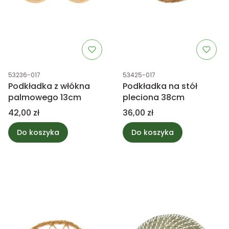
Kod produktu
Kod produktu
53236-017
53425-017
Podkładka z włókna
Podkładka na stół
palmowego 13cm
pleciona 38cm
Cena
Cena
42,00 zł
36,00 zł
Do koszyka
Do koszyka