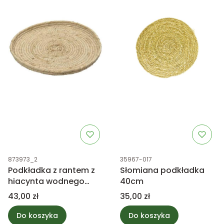
Kod produktu
Kod produktu
873973_2
35967-017
Podkładka z rantem z
Słomiana podkładka
hiacynta wodnego
40cm
33cm
Cena
Cena
43,00 zł
35,00 zł
Do koszyka
Do koszyka