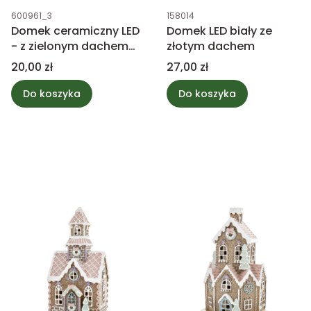
Kod produktu
Kod produktu
600961_3
158014
Domek ceramiczny LED
Domek LED biały ze
- z zielonym dachem
złotym dachem
11,5cm
Cena
Cena
20,00 zł
27,00 zł
Do koszyka
Do koszyka