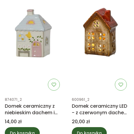
Kod produktu
Kod produktu
874071_2
600961_2
Domek ceramiczny z
Domek ceramiczny LED
niebieskim dachem i
- z czerwonym dachem
motylkiem 9,5cm
11,5cm
Cena
Cena
14,00 zł
20,00 zł
Do koszyka
Do koszyka