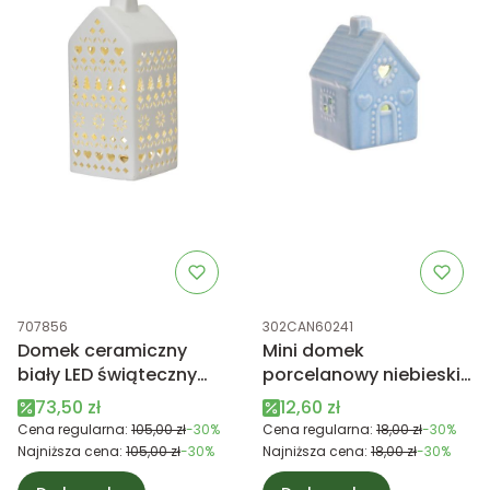
Kod produktu
Kod produktu
707856
302CAN60241
Domek ceramiczny
Mini domek
biały LED świąteczny
porcelanowy niebieski
22cm
LED 7,5cm
Cena promocyjna
Cena promocyjna
73,50 zł
12,60 zł
Cena regularna:
105,00 zł
-30%
Cena regularna:
18,00 zł
-30%
Najniższa cena:
105,00 zł
-30%
Najniższa cena:
18,00 zł
-30%