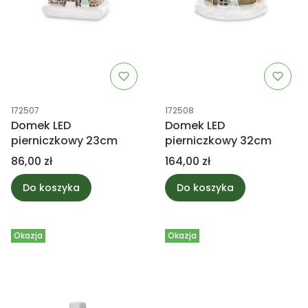
Kod produktu
Kod produktu
172507
172508
Domek LED
Domek LED
pierniczkowy 23cm
pierniczkowy 32cm
Cena
Cena
86,00 zł
164,00 zł
Do koszyka
Do koszyka
Okazja
Okazja