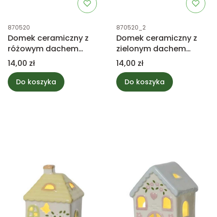
Kod produktu
Kod produktu
870520
870520_2
Domek ceramiczny z
Domek ceramiczny z
różowym dachem
zielonym dachem
9,5cm
9,5cm
Cena
Cena
14,00 zł
14,00 zł
Do koszyka
Do koszyka