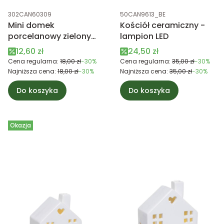
Kod produktu
Kod produktu
302CAN60309
50CAN9613_BE
Mini domek
Kościół ceramiczny -
porcelanowy zielony
lampion LED
LED 7,5cm
Cena promocyjna
Cena promocyjna
12,60 zł
24,50 zł
Cena regularna:
18,00 zł
-30%
Cena regularna:
35,00 zł
-30%
Najniższa cena:
18,00 zł
-30%
Najniższa cena:
35,00 zł
-30%
Do koszyka
Do koszyka
Okazja