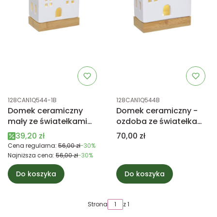
Kod produktu
Kod produktu
128CAN1Q544-1B
128CAN1Q544B
Domek ceramiczny
Domek ceramiczny -
mały ze światełkami
ozdoba ze światełkami
LED
LED
Cena promocyjna
Cena
39,20 zł
70,00 zł
Cena regularna:
56,00 zł
-30%
Najniższa cena:
56,00 zł
-30%
Do koszyka
Do koszyka
Strona
z 1