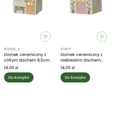
Kod produktu
Kod produktu
870520_3
874071
Domek ceramiczny z
Domek ceramiczny z
żółtym dachem 9,5cm
niebieskim dachem
9,5cm
Cena
Cena
14,00 zł
14,00 zł
Do koszyka
Do koszyka