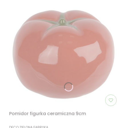
Pomidor figurka ceramiczna 9cm
PRODUCENT
DECO ZIELONA FABRYKA