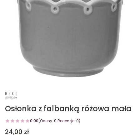
Osłonka z falbanką różowa mała
0.00
(Oceny: 0 Recenzje: 0)
Cena
24,00 zł