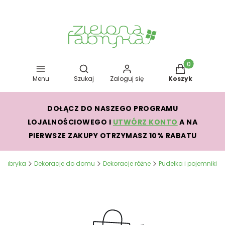
Otwórz wyszukiwarkę
Produkty w kos
Menu
Szukaj
Zaloguj się
Koszyk
DOŁĄCZ DO NASZEGO PROGRAMU
LOJALNOŚCIOWEGO I
UTWÓRZ KONTO
A NA
PIERWSZE ZAKUPY OTRZYMASZ 10% RABATU
a Fabryka
Dekoracje do domu
Dekoracje różne
Pudełka i pojemniki