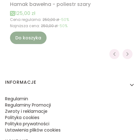
Hamak bawełna - poliestr szary
Cena promocyjna
125,00 zł
Cena regularna:
250,00 zł
-50%
Najniższa cena:
250,00 zł
-50%
Do koszyka
Linki w stopce
INFORMACJE
Regulamin
Regulaminy Promocji
Zwroty i reklamacje
Polityka cookies
Polityka prywatności
Ustawienia plików cookies