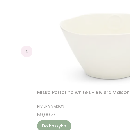
Miska Portofino white L - Riviera Maison
PRODUCENT
RIVIERA MAISON
Cena
59,00 zł
Do koszyka