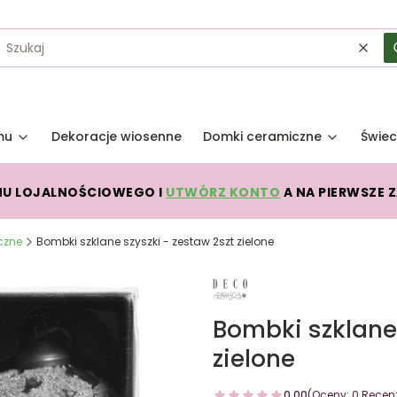
Wycz
mu
Dekoracje wiosenne
Domki ceramiczne
Świec
MU LOJALNOŚCIOWEGO I
UTWÓRZ KONTO
A NA PIERWSZE 
czne
Bombki szklane szyszki - zestaw 2szt zielone
Bombki szklane 
zielone
0.00
(Oceny: 0 Recenz