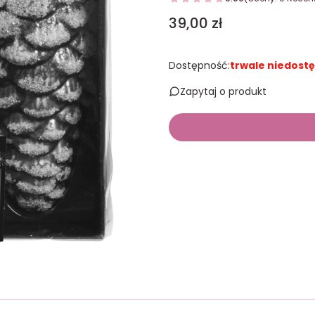
Cena
39,00 zł
Dostępność:
trwale niedost
Zapytaj o produkt