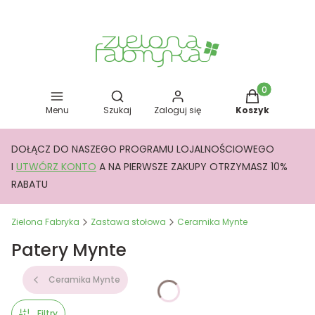
Otwórz wyszukiwarkę
Produkty w kos
Menu
Szukaj
Zaloguj się
Koszyk
DOŁĄCZ DO NASZEGO PROGRAMU LOJALNOŚCIOWEGO
I
UTWÓRZ KONTO
A NA PIERWSZE ZAKUPY OTRZYMASZ 10%
RABATU
Zielona Fabryka
Zastawa stołowa
Ceramika Mynte
Patery Mynte
Ceramika Mynte
Filtry