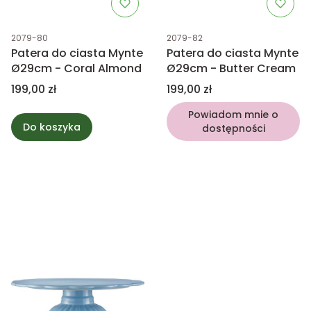
Kod produktu
Kod produktu
2079-80
2079-82
Patera do ciasta Mynte
Patera do ciasta Mynte
Ø29cm - Coral Almond
Ø29cm - Butter Cream
Cena
Cena
199,00 zł
199,00 zł
Powiadom mnie o
Do koszyka
dostępności