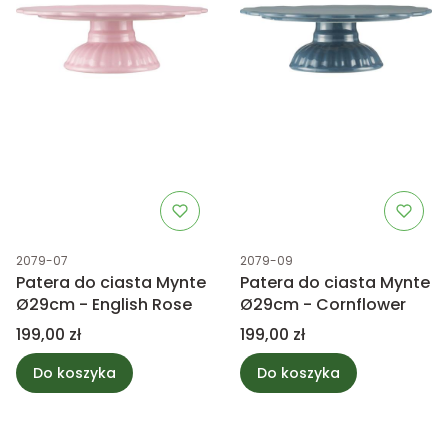
Kod produktu
Kod produktu
2079-07
2079-09
Patera do ciasta Mynte
Patera do ciasta Mynte
Ø29cm - English Rose
Ø29cm - Cornflower
Cena
Cena
199,00 zł
199,00 zł
Do koszyka
Do koszyka