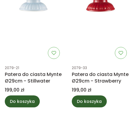
Kod produktu
Kod produktu
2079-21
2079-33
Patera do ciasta Mynte
Patera do ciasta Mynte
Ø29cm - Stillwater
Ø29cm - Strawberry
Cena
Cena
199,00 zł
199,00 zł
Do koszyka
Do koszyka