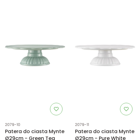
Kod produktu
Kod produktu
2079-10
2079-11
Patera do ciasta Mynte
Patera do ciasta Mynte
Ø29cm - Green Tea
Ø29cm - Pure White