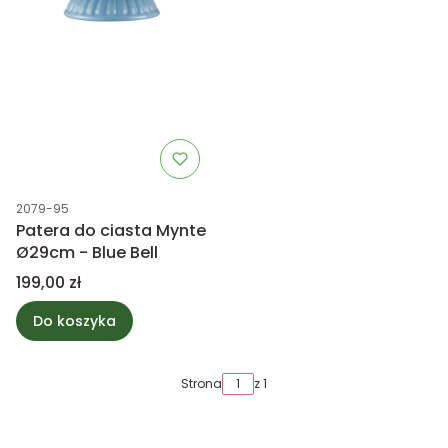
Kod produktu
2079-95
Patera do ciasta Mynte
Ø29cm - Blue Bell
Cena
199,00 zł
Do koszyka
Strona
z 1