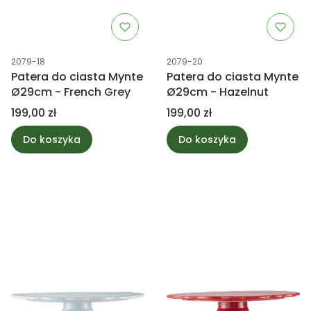
Kod produktu
Kod produktu
2079-18
2079-20
Patera do ciasta Mynte
Patera do ciasta Mynte
Ø29cm - French Grey
Ø29cm - Hazelnut
Cena
Cena
199,00 zł
199,00 zł
Do koszyka
Do koszyka