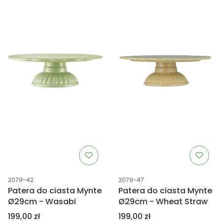
Kod produktu
Kod produktu
2079-42
2079-47
Patera do ciasta Mynte
Patera do ciasta Mynte
Ø29cm - Wasabi
Ø29cm - Wheat Straw
Cena
Cena
199,00 zł
199,00 zł