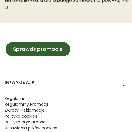
Na terenie Polski dla każdego zamówienia powyżej 149
zł
Sprawdź promocje
Linki w stopce
INFORMACJE
Regulamin
Regulaminy Promocji
Zwroty i reklamacje
Polityka cookies
Polityka prywatności
Ustawienia plików cookies