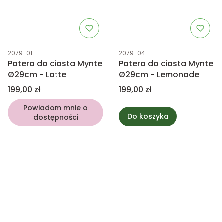
Kod produktu
Kod produktu
2079-01
2079-04
Patera do ciasta Mynte
Patera do ciasta Mynte
Ø29cm - Latte
Ø29cm - Lemonade
Cena
Cena
199,00 zł
199,00 zł
Powiadom mnie o
Do koszyka
dostępności