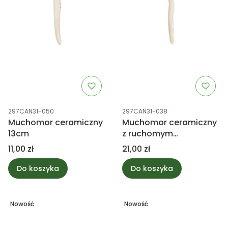
Kod produktu
Kod produktu
297CAN31-050
297CAN31-038
Muchomor ceramiczny
Muchomor ceramiczny
13cm
z ruchomym
kapeluszem 17cm
Cena
Cena
11,00 zł
21,00 zł
Do koszyka
Do koszyka
Nowość
Nowość