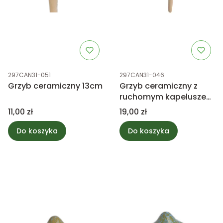
Kod produktu
Kod produktu
297CAN31-051
297CAN31-046
Grzyb ceramiczny 13cm
Grzyb ceramiczny z
ruchomym kapeluszem
17cm
Cena
Cena
11,00 zł
19,00 zł
Do koszyka
Do koszyka