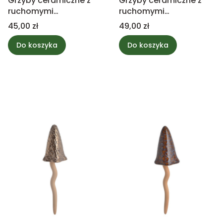
Grzyby ceramiczne z
Grzyby ceramiczne z
ruchomymi
ruchomymi
kapeluszami 30cm
kapeluszami 30cm
Cena
Cena
45,00 zł
49,00 zł
Do koszyka
Do koszyka