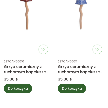
Kod produktu
Kod produktu
297CAN50010
297CAN50011
Grzyb ceramiczny z
Grzyb ceramiczny z
ruchomym kapeluszem
ruchomym kapeluszem
29cm
29cm
Cena
Cena
35,00 zł
35,00 zł
Do koszyka
Do koszyka