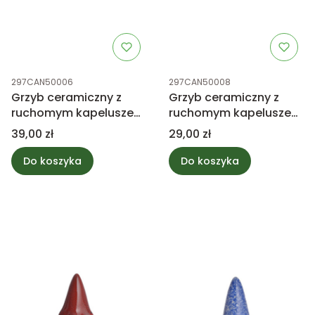
Kod produktu
Kod produktu
297CAN50006
297CAN50008
Grzyb ceramiczny z
Grzyb ceramiczny z
ruchomym kapeluszem
ruchomym kapeluszem
29cm
29cm
Cena
Cena
39,00 zł
29,00 zł
Do koszyka
Do koszyka