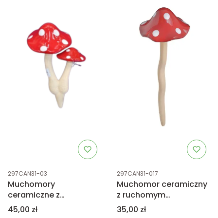
Kod produktu
Kod produktu
297CAN31-03
297CAN31-017
Muchomory
Muchomor ceramiczny
ceramiczne z
z ruchomym
ruchomymi
kapeluszem 27cm
Cena
Cena
45,00 zł
35,00 zł
kapeluszami 21cm