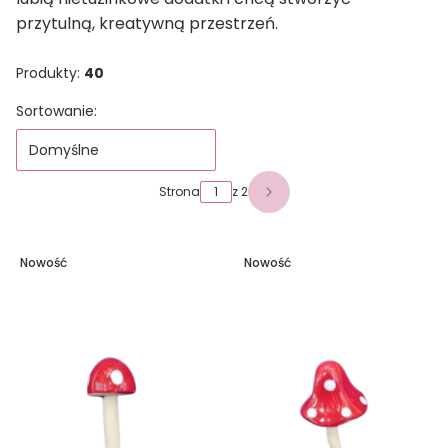
przytulną, kreatywną przestrzeń.
Produkty:
40
Lista produktów
Sortowanie:
Domyślne
Strona
z 2
Następne produkty
Nowość
Nowość