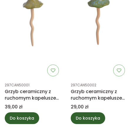
Kod produktu
Kod produktu
297CAN50001
297CAN50002
Grzyb ceramiczny z
Grzyb ceramiczny z
ruchomym kapeluszem
ruchomym kapeluszem
28cm
28cm
Cena
Cena
39,00 zł
29,00 zł
Do koszyka
Do koszyka