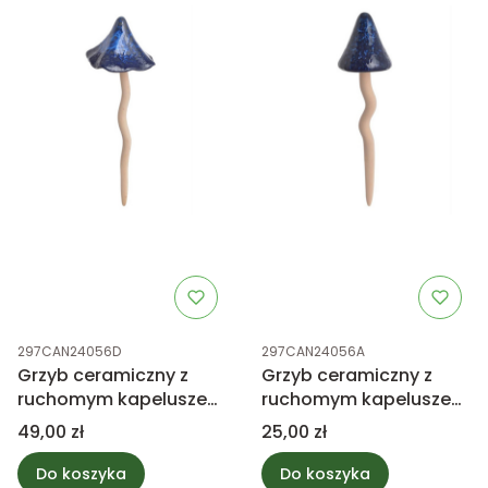
Kod produktu
Kod produktu
297CAN24056D
297CAN24056A
Grzyb ceramiczny z
Grzyb ceramiczny z
ruchomym kapeluszem
ruchomym kapeluszem
37,5cm
23,5cm
Cena
Cena
49,00 zł
25,00 zł
Do koszyka
Do koszyka