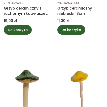
Kod produktu
Kod produktu
297CAN24056B
297CAN24056C
Grzyb ceramiczny z
Grzyb ceramiczny
ruchomym kapeluszem
niebieski 13cm
17cm
Cena
Cena
19,00 zł
11,00 zł
Do koszyka
Do koszyka