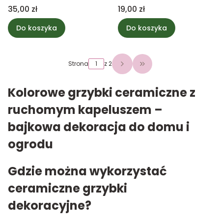
29cm
17cm
Cena
Cena
35,00 zł
19,00 zł
Do koszyka
Do koszyka
Strona
z 2
Przejdź do ostatniej 
Kolorowe grzybki ceramiczne z
ruchomym kapeluszem –
bajkowa dekoracja do domu i
ogrodu
Gdzie można wykorzystać
ceramiczne grzybki
dekoracyjne?