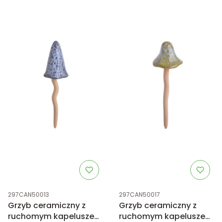
Kod produktu
Kod produktu
297CAN50013
297CAN50017
Grzyb ceramiczny z
Grzyb ceramiczny z
ruchomym kapeluszem
ruchomym kapeluszem