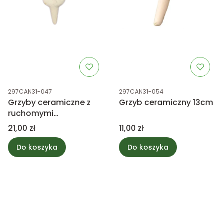
Kod produktu
Kod produktu
297CAN31-047
297CAN31-054
Grzyby ceramiczne z
Grzyb ceramiczny 13cm
ruchomymi
kapeluszami 16cm
Cena
Cena
21,00 zł
11,00 zł
Do koszyka
Do koszyka