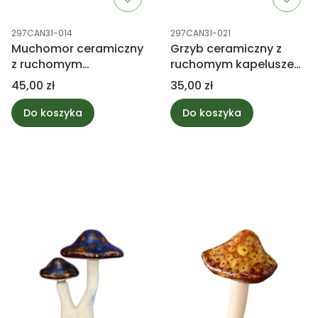
Kod produktu
Kod produktu
297CAN31-014
297CAN31-021
Muchomor ceramiczny
Grzyb ceramiczny z
z ruchomym
ruchomym kapeluszem
kapeluszem 36cm
27cm
Cena
Cena
45,00 zł
35,00 zł
Do koszyka
Do koszyka