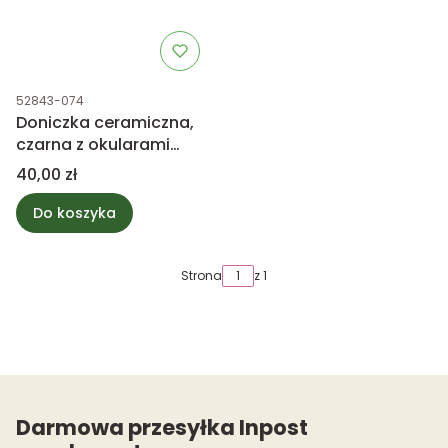
Kod produktu
52843-074
Doniczka ceramiczna,
czarna z okularami
11cm
Cena
40,00 zł
Do koszyka
Strona
z 1
Darmowa przesyłka Inpost