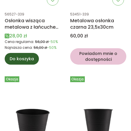
Kod produktu
Kod produktu
56527-339
53451-339
Osłonka wisząca
Metalowa osłonka
metalowa z łańcuchem
czarna 23,5x30cm
16cm
Cena promocyjna
Cena
28,00 zł
60,00 zł
Cena regularna:
56,00 zł
-50%
Najniższa cena:
56,00 zł
-50%
Powiadom mnie o
Do koszyka
dostępności
Okazja
Okazja