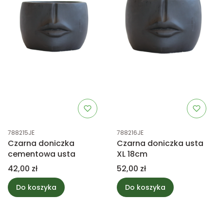
Kod produktu
Kod produktu
788215JE
788216JE
Czarna doniczka
Czarna doniczka usta
cementowa usta
XL 18cm
Cena
Cena
42,00 zł
52,00 zł
Do koszyka
Do koszyka