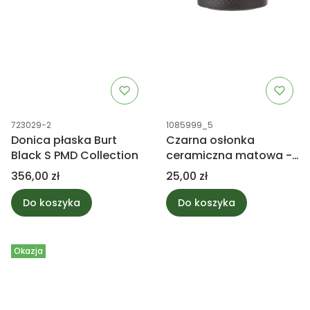
Kod produktu
Kod produktu
723029-2
1085999_5
Donica płaska Burt
Czarna osłonka
Black S PMD Collection
ceramiczna matowa -
Era 12,5x13,5cm
Cena
Cena
356,00 zł
25,00 zł
Do koszyka
Do koszyka
Okazja