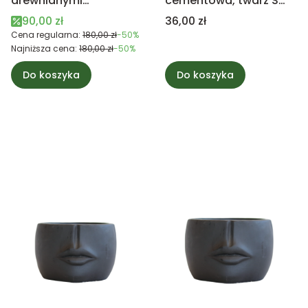
drewnianymi
cementowa, twarz S
uchwytami 40cm
13,5cm
Cena promocyjna
Cena
90,00 zł
36,00 zł
Cena regularna:
180,00 zł
-50%
Najniższa cena:
180,00 zł
-50%
Do koszyka
Do koszyka