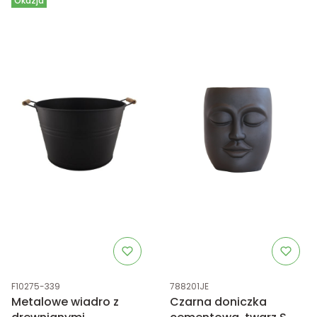
Okazja
Kod produktu
Kod produktu
F10275-339
788201JE
Metalowe wiadro z
Czarna doniczka