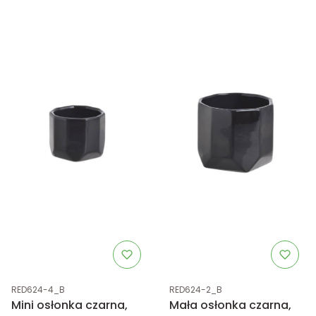
Kod produktu
Kod produktu
RED624-4_B
RED624-2_B
Mini osłonka czarna,
Mała osłonka czarna,