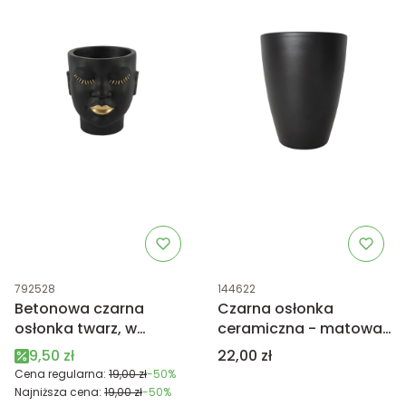
Kod produktu
Kod produktu
792528
144622
Betonowa czarna
Czarna osłonka
osłonka twarz, w
ceramiczna - matowa
kształcie głowy XS
Tusca 17cm
Cena promocyjna
Cena
9,50 zł
22,00 zł
9,5cm
Cena regularna:
19,00 zł
-50%
Najniższa cena:
19,00 zł
-50%