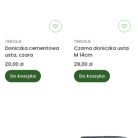
Kod produktu
Kod produktu
788213JE
788214JE
Doniczka cementowa
Czarna doniczka usta
usta, czara
M 14cm
Cena
Cena
20,00 zł
28,00 zł
Do koszyka
Do koszyka