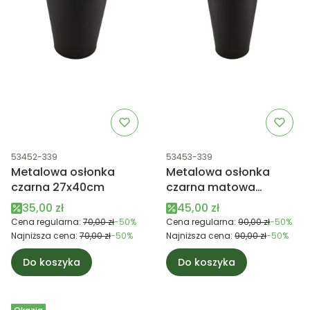
Kod produktu
Kod produktu
53452-339
53453-339
Metalowa osłonka
Metalowa osłonka
czarna 27x40cm
czarna matowa
27x50cm
Cena promocyjna
Cena promocyjna
35,00 zł
45,00 zł
Cena regularna:
70,00 zł
-50%
Cena regularna:
90,00 zł
-50%
Najniższa cena:
70,00 zł
-50%
Najniższa cena:
90,00 zł
-50%
Do koszyka
Do koszyka