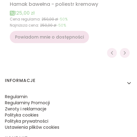
Hamak bawełna - poliestr kremowy
Cena promocyjna
125,00 zł
Cena regularna:
250,00 zł
-50%
Najniższa cena:
250,00 zł
-50%
Powiadom mnie o dostępności
Linki w stopce
INFORMACJE
Regulamin
Regulaminy Promocji
Zwroty i reklamacje
Polityka cookies
Polityka prywatności
Ustawienia plików cookies