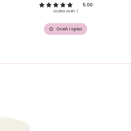
5.00
Liczba ocen: 1
Oceń i opisz