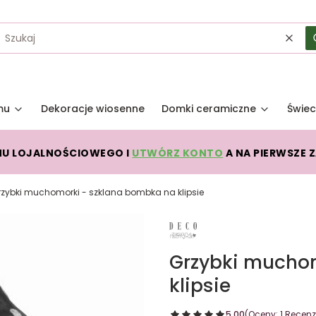
Wycz
mu
Dekoracje wiosenne
Domki ceramiczne
Świec
MU LOJALNOŚCIOWEGO I
UTWÓRZ KONTO
A NA PIERWSZE 
rzybki muchomorki - szklana bombka na klipsie
Grzybki mucho
klipsie
5.00
(Oceny: 1 Recenzj