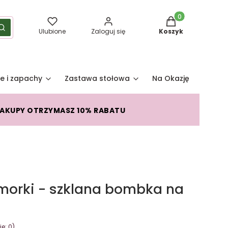
Produkty w koszy
yść
Szukaj
Ulubione
Zaloguj się
Koszyk
e i zapachy
Zastawa stołowa
Na Okazję
Pro
ZAKUPY OTRZYMASZ 10% RABATU
morki - szklana bombka na
e: 0)