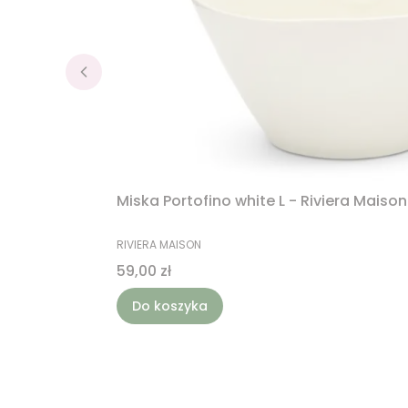
Miska Portofino white L - Riviera Maison
PRODUCENT
RIVIERA MAISON
Cena
59,00 zł
Do koszyka