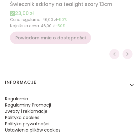
Świecznik szklany na tealight szary 13cm
Cena promocyjna
23,00 zł
Cena regularna:
46,00 zł
-50%
Najniższa cena:
46,00 zł
-50%
Powiadom mnie o dostępności
Linki w stopce
INFORMACJE
Regulamin
Regulaminy Promocji
Zwroty i reklamacje
Polityka cookies
Polityka prywatności
Ustawienia plików cookies