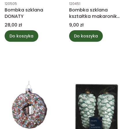
Kod produktu
Kod produktu
120505
120451
Bombka szklana
Bombka szklana
DONATY
kształtka makaronik
ciemny różowy
Cena
Cena
28,00 zł
9,00 zł
Do koszyka
Do koszyka