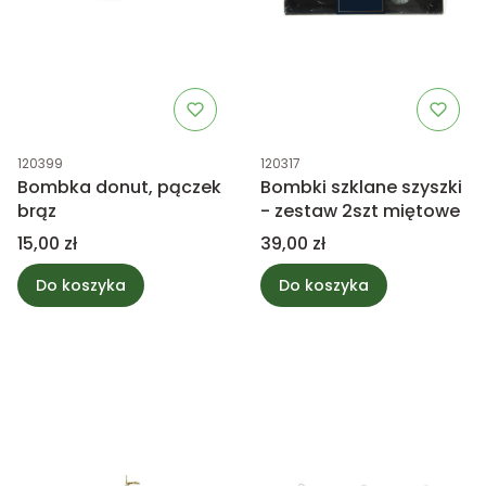
Kod produktu
Kod produktu
120399
120317
Bombka donut, pączek
Bombki szklane szyszki
brąz
- zestaw 2szt miętowe
Cena
Cena
15,00 zł
39,00 zł
Do koszyka
Do koszyka