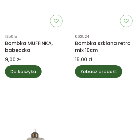
Kod produktu
Kod produktu
125015
062524
Bombka MUFFINKA,
Bombka szklana retro
babeczka
mix 10cm
Cena
Cena
9,00 zł
15,00 zł
Do koszyka
Zobacz produkt