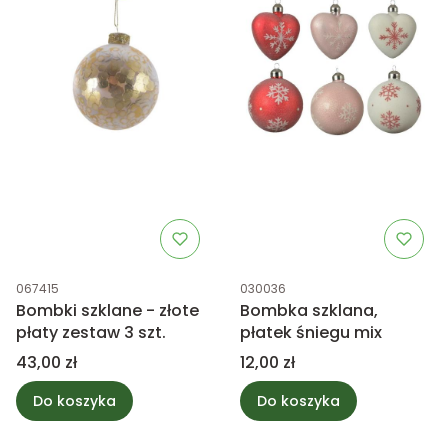
Kod produktu
Kod produktu
067415
030036
Bombki szklane - złote
Bombka szklana,
płaty zestaw 3 szt.
płatek śniegu mix
Cena
Cena
43,00 zł
12,00 zł
Do koszyka
Do koszyka