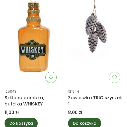
Kod produktu
Kod produktu
125043
121944
Szklana bombka,
Zawieszka TRIO szyszek
butelka WHISKEY
1
Cena
Cena
11,00 zł
8,00 zł
Do koszyka
Do koszyka