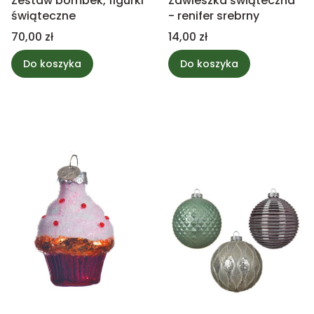
Zestaw bombek, figurki
Zawieszka świąteczna
świąteczne
- renifer srebrny
Cena
Cena
70,00 zł
14,00 zł
Do koszyka
Do koszyka