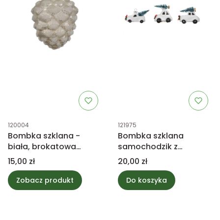
Kod produktu
Kod produktu
120004
121975
Bombka szklana -
Bombka szklana
biała, brokatowa
samochodzik z
szyszka
choinką, biała mix
Cena
Cena
15,00 zł
20,00 zł
Zobacz produkt
Do koszyka