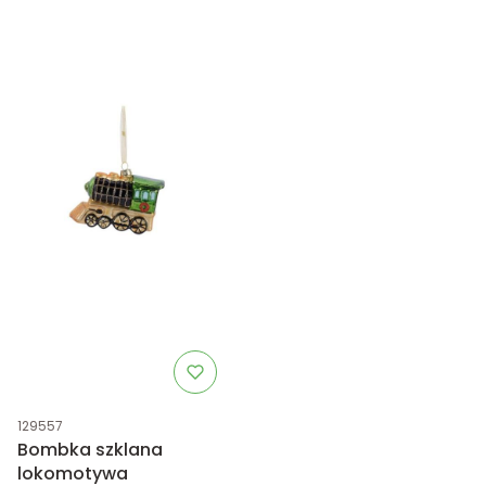
Kod produktu
129557
Bombka szklana
lokomotywa