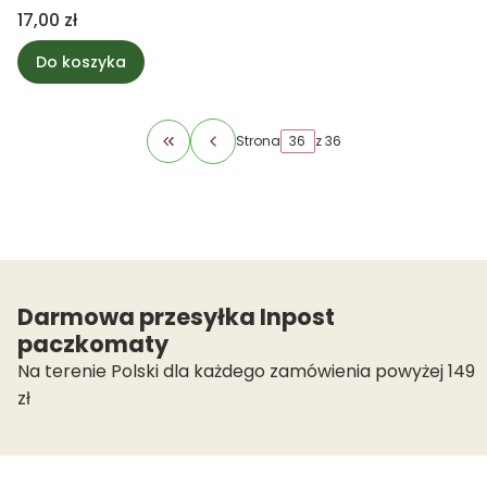
Cena
17,00 zł
Do koszyka
Strona
z 36
Wróć do pierwszej strony z produktami
Darmowa przesyłka Inpost
paczkomaty
Na terenie Polski dla każdego zamówienia powyżej 149
zł