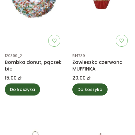
Kod produktu
Kod produktu
120399_2
514739
Bombka donut, pączek
Zawieszka czerwona
biel
MUFFINKA
Cena
Cena
15,00 zł
20,00 zł
Do koszyka
Do koszyka