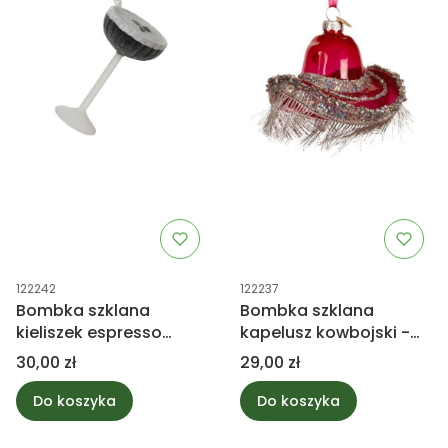
Kod produktu
Kod produktu
122242
122237
Bombka szklana
Bombka szklana
kieliszek espresso
kapelusz kowbojski -
martini 11,5cm
różowy
Cena
Cena
30,00 zł
29,00 zł
Do koszyka
Do koszyka