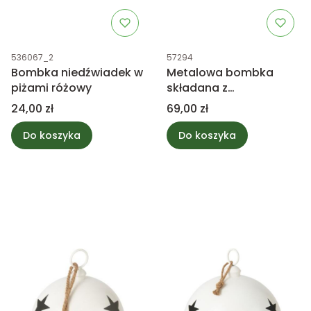
Kod produktu
Kod produktu
536067_2
57294
Bombka niedźwiadek w
Metalowa bombka
piżami różowy
składana z
dzwoneczkiem w
Cena
Cena
24,00 zł
69,00 zł
środku - biała S
Do koszyka
Do koszyka