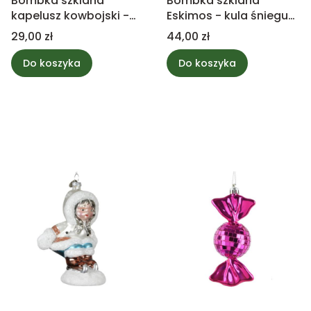
Bombka szklana
Bombka szklana
kapelusz kowbojski -
Eskimos - kula śniegu
czerwony
12cm
Cena
Cena
29,00 zł
44,00 zł
Do koszyka
Do koszyka