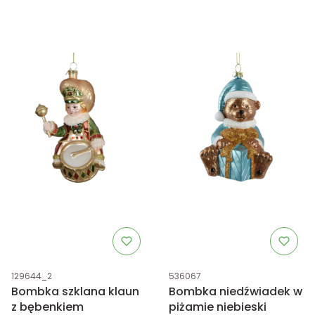
Kod produktu
Kod produktu
129644_2
536067
Bombka szklana klaun
Bombka niedźwiadek w
z bębenkiem
piżamie niebieski