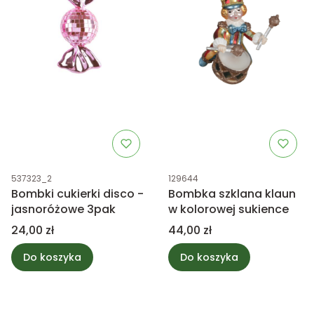
Kod produktu
Kod produktu
537323_2
129644
Bombki cukierki disco -
Bombka szklana klaun
jasnoróżowe 3pak
w kolorowej sukience
Cena
Cena
24,00 zł
44,00 zł
Do koszyka
Do koszyka