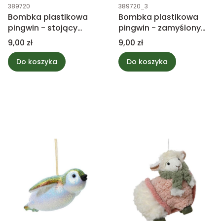
Kod produktu
Kod produktu
389720
389720_3
Bombka plastikowa
Bombka plastikowa
pingwin - stojący
pingwin - zamyślony
8,6cm
8,6cm
Cena
Cena
9,00 zł
9,00 zł
Do koszyka
Do koszyka