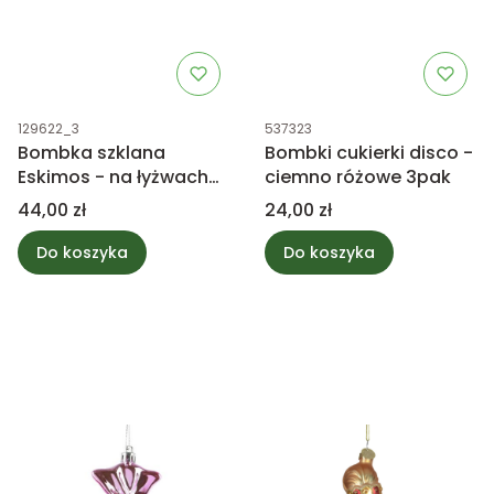
Kod produktu
Kod produktu
129622_3
537323
Bombka szklana
Bombki cukierki disco -
Eskimos - na łyżwach
ciemno różowe 3pak
11cm
Cena
Cena
44,00 zł
24,00 zł
Do koszyka
Do koszyka