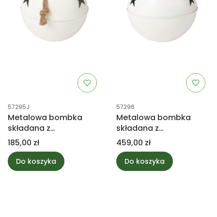
Kod produktu
Kod produktu
57295J
57296
Metalowa bombka
Metalowa bombka
składana z
składana z
dzwoneczkiem w
dzwoneczkiem w
Cena
Cena
185,00 zł
459,00 zł
środku - biała M
środku - biała L
Do koszyka
Do koszyka