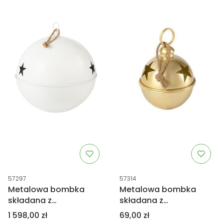
Kod produktu
Kod produktu
57297
57314
Metalowa bombka
Metalowa bombka
składana z
składana z
dzwoneczkiem w
dzwoneczkiem w
Cena
Cena
1 598,00 zł
69,00 zł
środku - biała XXL
środku - złota S