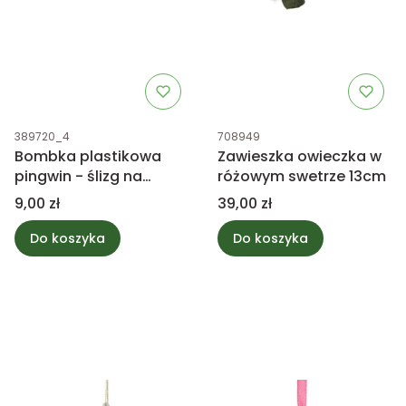
Kod produktu
Kod produktu
389720_4
708949
Bombka plastikowa
Zawieszka owieczka w
pingwin - ślizg na
różowym swetrze 13cm
brzuszku 8,6cm
Cena
Cena
9,00 zł
39,00 zł
Do koszyka
Do koszyka