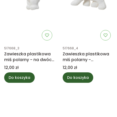
Kod produktu
Kod produktu
517668_3
517668_4
Zawieszka plastikowa
Zawieszka plastikowa
miś polarny - na dwóch
miś polarny -
łapach 6cm
spacerujący 6cm
Cena
Cena
12,00 zł
12,00 zł
Do koszyka
Do koszyka