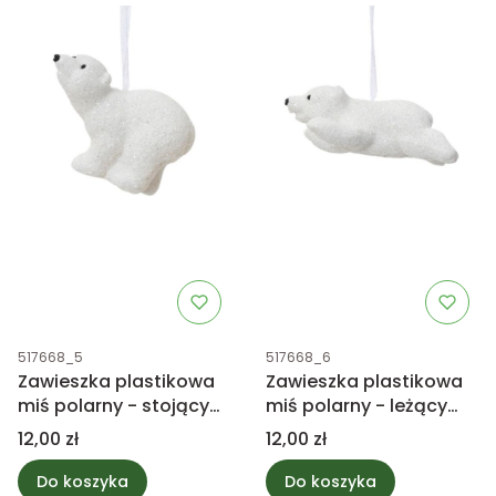
Kod produktu
Kod produktu
517668_5
517668_6
Zawieszka plastikowa
Zawieszka plastikowa
miś polarny - stojący
miś polarny - leżący
6cm
6cm
Cena
Cena
12,00 zł
12,00 zł
Do koszyka
Do koszyka