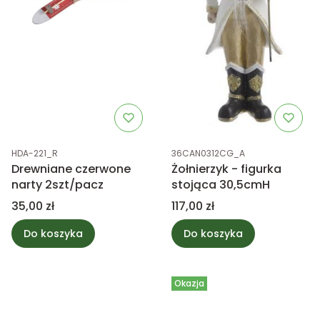
Kod produktu
Kod produktu
HDA-221_R
36CAN0312CG_A
Drewniane czerwone
Żołnierzyk - figurka
narty 2szt/pacz
stojąca 30,5cmH
Cena
Cena
35,00 zł
117,00 zł
Do koszyka
Do koszyka
Okazja