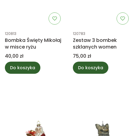
Kod produktu
Kod produktu
120813
120783
Bombka Święty Mikołaj
Zestaw 3 bombek
w misce ryżu
szklanych women
Cena
Cena
40,00 zł
75,00 zł
Do koszyka
Do koszyka