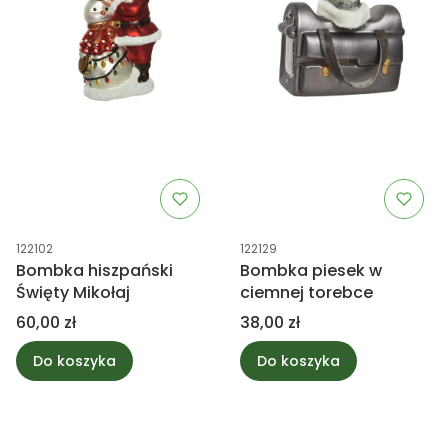
Kod produktu
Kod produktu
122102
122129
Bombka hiszpański
Bombka piesek w
Święty Mikołaj
ciemnej torebce
Cena
Cena
60,00 zł
38,00 zł
Do koszyka
Do koszyka