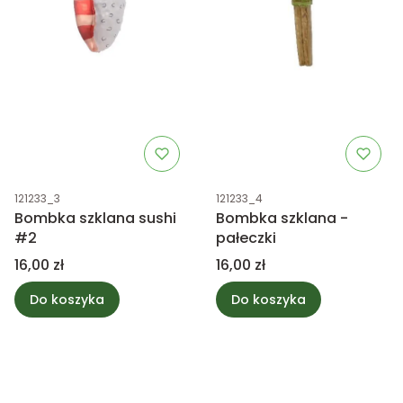
Kod produktu
Kod produktu
121233_3
121233_4
Bombka szklana sushi
Bombka szklana -
#2
pałeczki
Cena
Cena
16,00 zł
16,00 zł
Do koszyka
Do koszyka