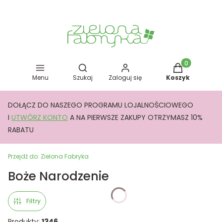
Otwórz wyszukiwarkę
Produkty w kos
Menu
Szukaj
Zaloguj się
Koszyk
DOŁĄCZ DO NASZEGO PROGRAMU LOJALNOŚCIOWEGO
I
UTWÓRZ KONTO
A NA PIERWSZE ZAKUPY OTRZYMASZ 10%
RABATU
Przejdź do:
Zielona Fabryka
Boże Narodzenie
Filtry
Produkty:
1346