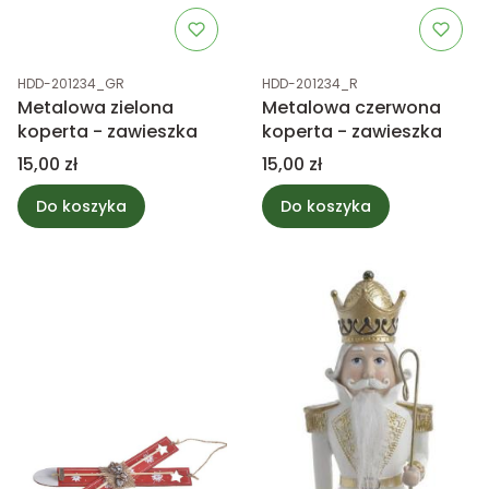
Kod produktu
Kod produktu
HDD-201234_GR
HDD-201234_R
Metalowa zielona
Metalowa czerwona
koperta - zawieszka
koperta - zawieszka
Cena
Cena
15,00 zł
15,00 zł
Do koszyka
Do koszyka