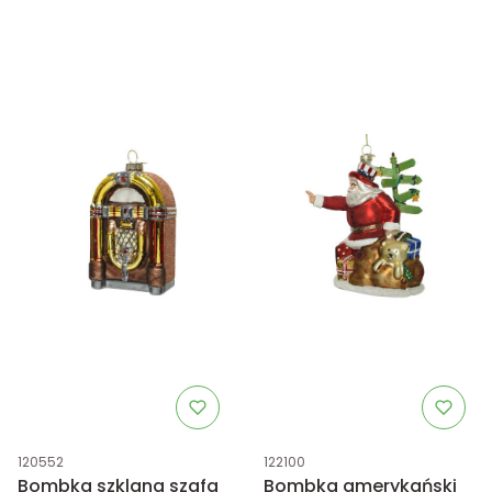
Kod produktu
Kod produktu
120552
122100
Bombka szklana szafa
Bombka amerykański