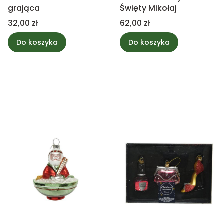
grająca
Święty Mikołaj
Cena
Cena
32,00 zł
62,00 zł
Do koszyka
Do koszyka