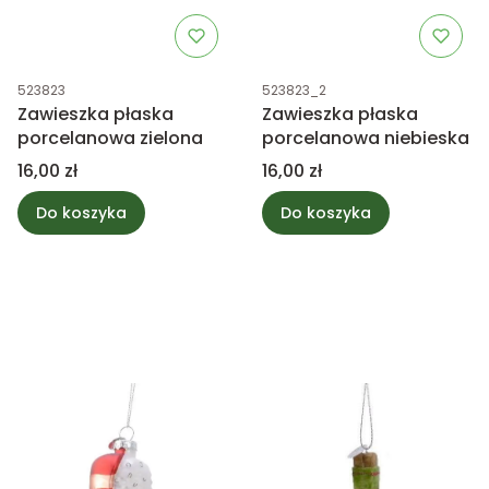
Kod produktu
Kod produktu
523823
523823_2
Zawieszka płaska
Zawieszka płaska
porcelanowa zielona
porcelanowa niebieska
Cena
Cena
16,00 zł
16,00 zł
Do koszyka
Do koszyka