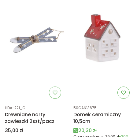
Kod produktu
Kod produktu
HDA-221_G
50CAN13675
Drewniane narty
Domek ceramiczny
zawieszki 2szt/pacz
10,5cm
Cena
Cena promocyjna
35,00 zł
20,30 zł
Cena regularna:
29,00 zł
-30%