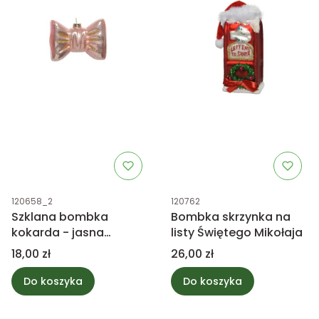
Kod produktu
Kod produktu
120658_2
120762
Szklana bombka
Bombka skrzynka na
kokarda - jasna
listy Świętego Mikołaja
różowa
Cena
Cena
18,00 zł
26,00 zł
Do koszyka
Do koszyka