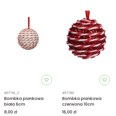
Kod produktu
Kod produktu
457791_2
457790
Bombka piankowa
Bombka piankowa
biała 6cm
czerwona 10cm
Cena
Cena
8,00 zł
16,00 zł