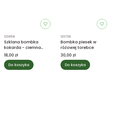
Kod produktu
Kod produktu
120658
120736
Szklana bombka
Bombka piesek w
kokarda - ciemna
różowej torebce
różowa
Cena
Cena
18,00 zł
30,00 zł
Do koszyka
Do koszyka