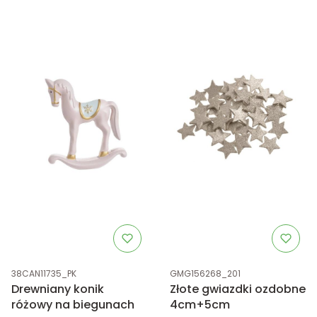
Kod produktu
Kod produktu
38CAN11735_PK
GMG156268_201
Drewniany konik
Złote gwiazdki ozdobne
różowy na biegunach
4cm+5cm