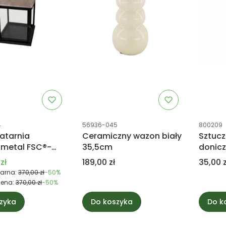
tu
Kod produktu
Kod prod
4
56936-045
800209
atarnia
Ceramiczny wazon biały
Sztucz
metal FSC®-
35,5cm
donicz
d 100% L
promocyjna
Cena
Cena
zł
189,00 zł
35,00 z
arna:
370,00 zł
-50%
cena:
370,00 zł
-50%
zyka
Do koszyka
Do k