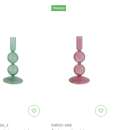
Okazja
uktu
Kod produktu
24_2
54502-499