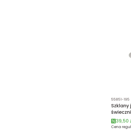
Kod produk
55851-195
Szklany 
świeczn
Cena 
39,50 
Cena regul