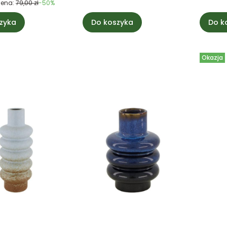
cena:
79,00 zł
-50%
zyka
Do koszyka
Do k
Okazja