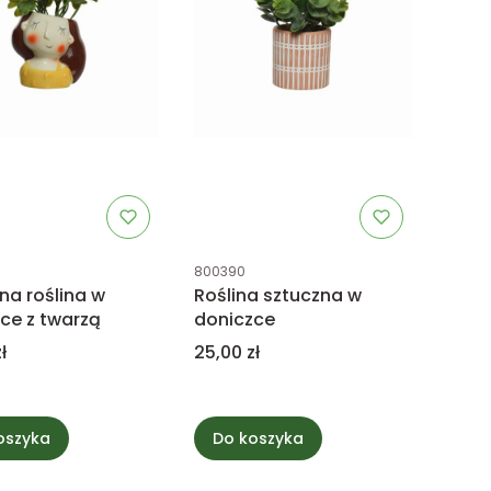
uktu
Kod produktu
800390
na roślina w
Roślina sztuczna w
ce z twarzą
doniczce
Cena
ł
25,00 zł
oszyka
Do koszyka