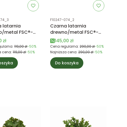
uktu
Kod produktu
074_3
F10247-074_2
 latarnia
Czarna latarnia
o/metal FSC®-
drewno/metal FSC®-
ied 100% S
certified 100% M
 promocyjna
Cena promocyjna
 zł
145,00 zł
ularna:
119,00 zł
-50%
Cena regularna:
290,00 zł
-50%
a cena:
119,00 zł
-50%
Najniższa cena:
290,00 zł
-50%
oszyka
Do koszyka