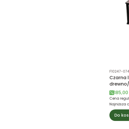
Kod produk
F10247-07
Czarna l
drewno/
certifie
Cena 
185,00 
Cena regul
Najniższa 
Do kos