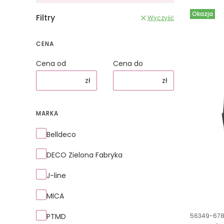
Okazja
Filtry
Wyczyść
CENA
Cena od
Cena do
zł
zł
MARKA
Marka
Belldeco
DECO Zielona Fabryka
J-line
MICA
Kod produk
PTMD
56349-67