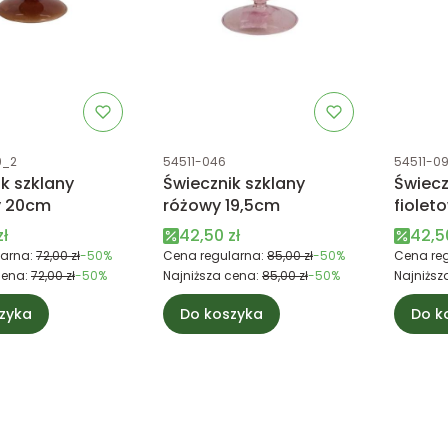
tu
Kod produktu
Kod prod
9_2
54511-046
54511-0
k szklany
Świecznik szklany
Świecz
y 20cm
różowy 19,5cm
fiolet
promocyjna
Cena promocyjna
Cena
zł
42,50 zł
42,5
arna:
72,00 zł
-50%
Cena regularna:
85,00 zł
-50%
Cena reg
cena:
72,00 zł
-50%
Najniższa cena:
85,00 zł
-50%
Najniższ
zyka
Do koszyka
Do k