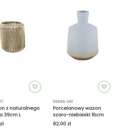
uktu
Kod produktu
17
56589-081
n z naturalnego
Porcelanowy wazon
a 39cm L
szaro-niebieski 16cm
Cena
zł
82,00 zł