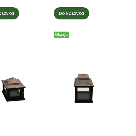
oszyka
Do koszyka
Okazja