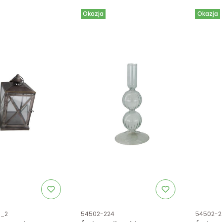
Okazja
Okazja
tu
Kod produktu
Kod prod
8_2
54502-224
54502-2