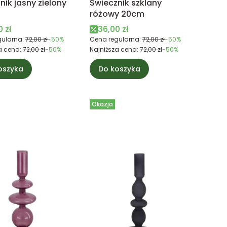
nik jasny zielony
Świecznik szklany
różowy 20cm
 promocyjna
Cena promocyjna
 zł
36,00 zł
ularna:
72,00 zł
-50%
Cena regularna:
72,00 zł
-50%
a cena:
72,00 zł
-50%
Najniższa cena:
72,00 zł
-50%
oszyka
Do koszyka
Okazja