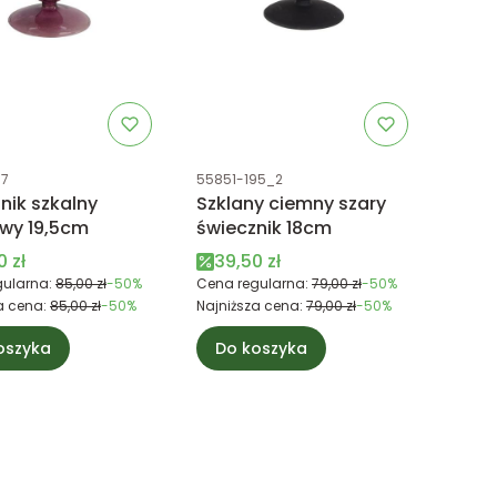
uktu
Kod produktu
97
55851-195_2
nik szkalny
Szklany ciemny szary
owy 19,5cm
świecznik 18cm
 promocyjna
Cena promocyjna
0 zł
39,50 zł
ularna:
85,00 zł
-50%
Cena regularna:
79,00 zł
-50%
a cena:
85,00 zł
-50%
Najniższa cena:
79,00 zł
-50%
oszyka
Do koszyka