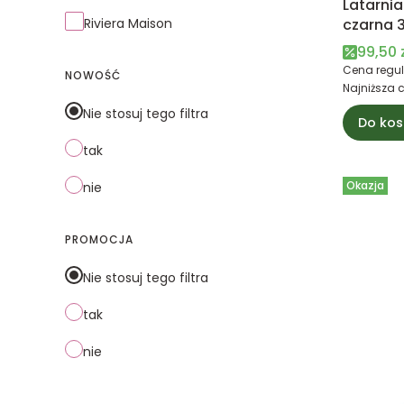
Latarni
Riviera Maison
czarna 
Cena 
99,50 
Cena regul
NOWOŚĆ
Najniższa 
Nie stosuj tego filtra
Do kos
tak
Okazja
nie
PROMOCJA
Nie stosuj tego filtra
tak
nie