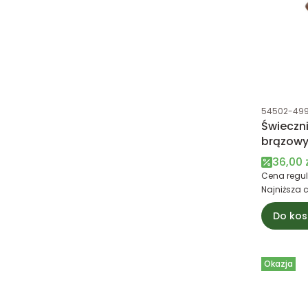
Kod produk
54502-49
Świeczni
brązow
Cena 
36,00 
Cena regul
Najniższa 
Do kos
Okazja