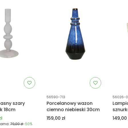
tu
Kod produktu
Kod prod
56590-713
56026-0
jasny szary
Porcelanowy wazon
Lampio
ik 18cm
ciemno niebieski 30cm
sznurk
promocyjna
Cena
Cena
zł
159,00 zł
149,00 
arna:
79,00 zł
-50%