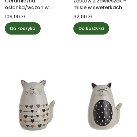
Ceramiczna
Zestaw 2 zawieszek -
osłonka/wazon w
misie w sweterkach
kształcie samochodu z
Cena
Cena
109,00 zł
32,00 zł
walizkami na dachu
Do koszyka
Do koszyka