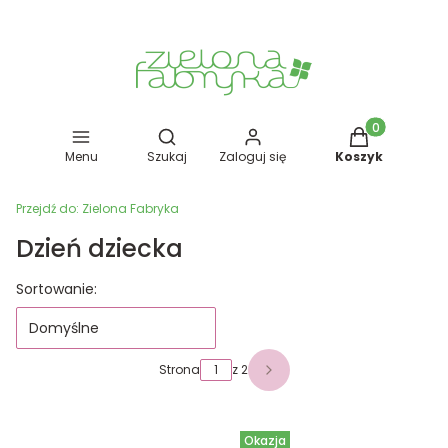
Otwórz wyszukiwarkę
Produkty w kos
Menu
Szukaj
Zaloguj się
Koszyk
Przejdź do:
Zielona Fabryka
Dzień dziecka
Lista produktów
Sortowanie:
Domyślne
Strona
z 2
Następne produkty
Okazja