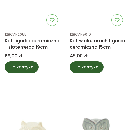
Kod produktu
Kod produktu
128CAN2055
128CAN5010
Kot figurka ceramiczna
Kot w okularach figurka
- złote serca 19cm
ceramiczna 15cm
Cena
Cena
69,00 zł
45,00 zł
Do koszyka
Do koszyka