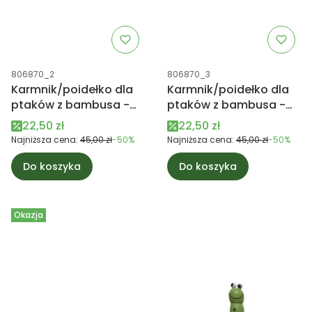
Kod produktu
Kod produktu
806870_2
806870_3
Karmnik/poidełko dla
Karmnik/poidełko dla
ptaków z bambusa -
ptaków z bambusa -
jasny zielony
beżowy
Cena promocyjna
Cena promocyjna
22,50 zł
22,50 zł
Najniższa cena:
45,00 zł
-50%
Najniższa cena:
45,00 zł
-50%
Do koszyka
Do koszyka
Okazja