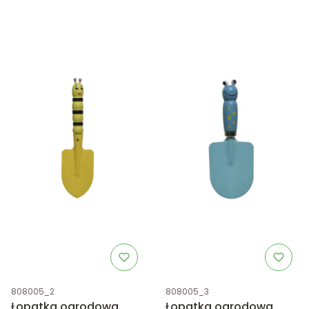
Kod produktu
Kod produktu
808005_2
808005_3
Łopatka ogrodowa,
Łopatka ogrodowa,