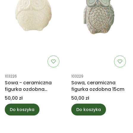
Kod produktu
Kod produktu
103226
103229
Sowa - ceramiczna
Sowa, ceramiczna
figurka ozdobna
figurka ozdobna 15cm
13x12.5cm
Cena
Cena
50,00 zł
50,00 zł
Do koszyka
Do koszyka