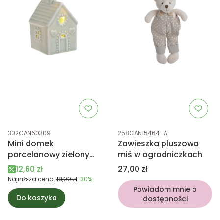
Kod produktu
Kod produktu
302CAN60309
258CAN15464_A
Mini domek
Zawieszka pluszowa
porcelanowy zielony
miś w ogrodniczkach
LED 7,5cm
Cena promocyjna
Cena
12,60 zł
27,00 zł
Najniższa cena:
18,00 zł
-30%
Powiadom mnie o
Do koszyka
dostępności