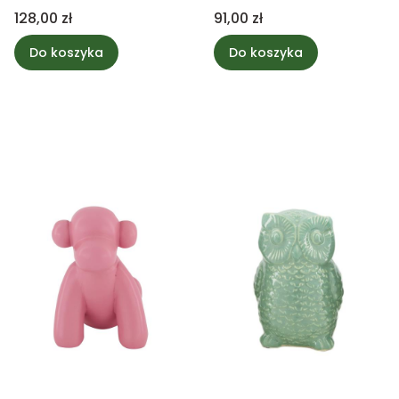
Cena
Cena
128,00 zł
91,00 zł
Do koszyka
Do koszyka