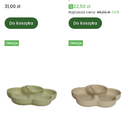
1,2L
oliwkowy
Cena
Cena promocyjna
31,00 zł
22,50 zł
Najniższa cena:
45,00 zł
-50%
Do koszyka
Do koszyka
Okazja
Okazja