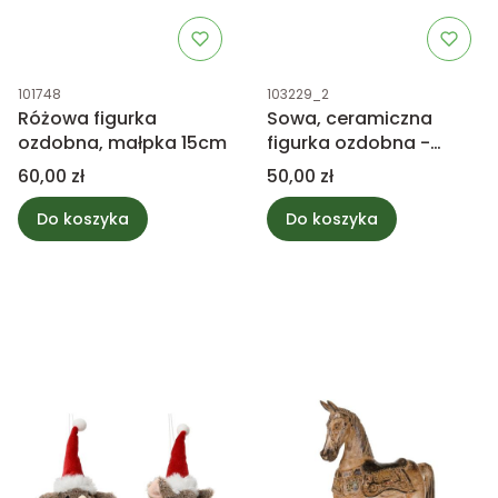
Kod produktu
Kod produktu
101748
103229_2
Różowa figurka
Sowa, ceramiczna
ozdobna, małpka 15cm
figurka ozdobna -
zielona 15cm
Cena
Cena
60,00 zł
50,00 zł
Do koszyka
Do koszyka