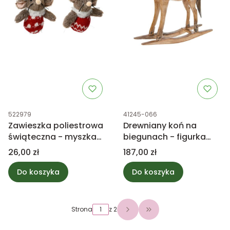
Kod produktu
Kod produktu
522979
41245-066
Zawieszka poliestrowa
Drewniany koń na
świąteczna - myszka
biegunach - figurka
mix 1szt.
ozdobna 37cm S
Cena
Cena
26,00 zł
187,00 zł
Do koszyka
Do koszyka
Strona
z 2
Przejdź do ostatniej 