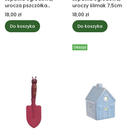
urocza pszczółka
uroczy ślimak 7,5cm
7,5cm
Cena
Cena
18,00 zł
18,00 zł
Do koszyka
Do koszyka
Okazja