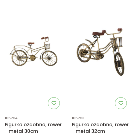
Kod produktu
Kod produktu
105264
105263
Figurka ozdobna, rower
Figurka ozdobna, rower
- metal 30cm
- metal 32cm