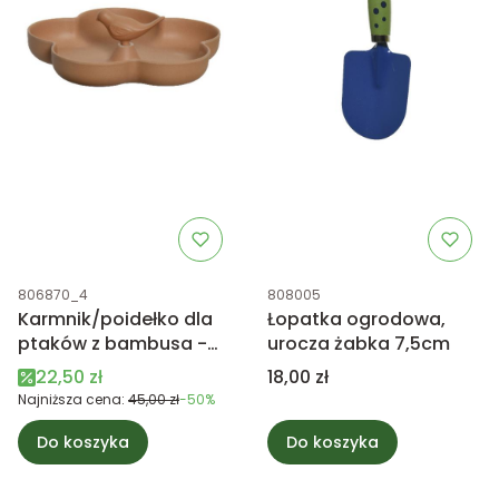
Kod produktu
Kod produktu
806870_4
808005
Karmnik/poidełko dla
Łopatka ogrodowa,
ptaków z bambusa -
urocza żabka 7,5cm
brzoskwiniowy
Cena promocyjna
Cena
22,50 zł
18,00 zł
Najniższa cena:
45,00 zł
-50%
Do koszyka
Do koszyka