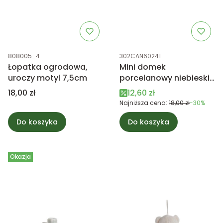
Kod produktu
Kod produktu
808005_4
302CAN60241
Łopatka ogrodowa,
Mini domek
uroczy motyl 7,5cm
porcelanowy niebieski
LED 7,5cm
Cena
Cena promocyjna
18,00 zł
12,60 zł
Najniższa cena:
18,00 zł
-30%
Do koszyka
Do koszyka
Okazja