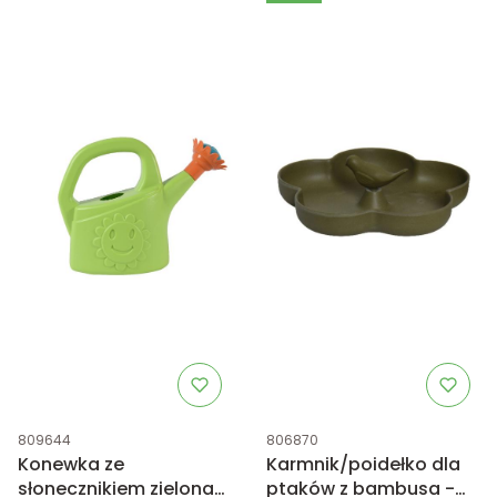
Kod produktu
Kod produktu
809644
806870
Konewka ze
Karmnik/poidełko dla
słonecznikiem zielona
ptaków z bambusa -