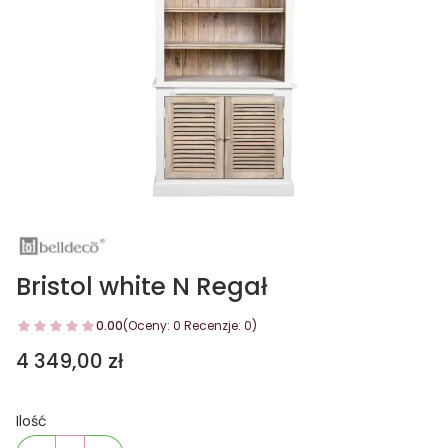
Bristol white N Regał
0.00
(Oceny: 0 Recenzje: 0)
Cena
4 349,00 zł
Ilość