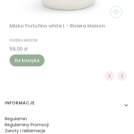
Miska Portofino white L - Riviera Maison
PRODUCENT
RIVIERA MAISON
Cena
59,00 zł
Do koszyka
Linki w stopce
INFORMACJE
Regulamin
Regulaminy Promocji
Zwroty i reklamacje