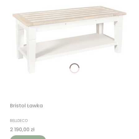
Bristol Ławka
PRODUCENT
BELLDECO
Cena
2 190,00 zł